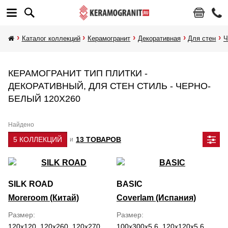
Каталог коллекций
Керамогранит
Декоративная
Для стен
Ч
КЕРАМОГРАНИТ ТИП ПЛИТКИ -
ДЕКОРАТИВНЫЙ, ДЛЯ СТЕН СТИЛЬ - ЧЕРНО-
БЕЛЫЙ 120Х260
Найдено
5 КОЛЛЕКЦИЙ
13 ТОВАРОВ
и
SILK ROAD
BASIC
Moreroom (Китай)
Coverlam (Испания)
Размер
Размер
120x120, 120x260, 120x270
100x300x5.6, 120x120x5.6