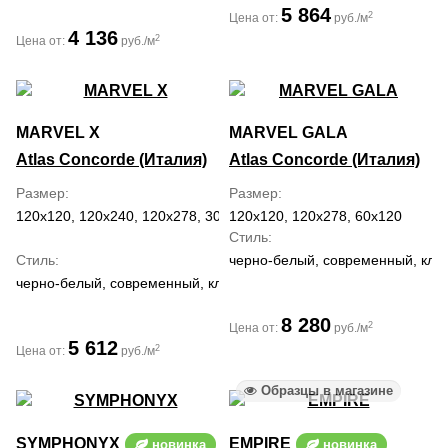
5 864
2
Цена от:
руб./м
4 136
2
Цена от:
руб./м
MARVEL X
MARVEL GALA
Atlas Concorde (Италия)
Atlas Concorde (Италия)
Размер
Размер
120x120, 120x240, 120x278, 30x60, 60x120, 60x60, 75x150, 75x75
120x120, 120x278, 60x120
Стиль
Стиль
черно-белый, современный, кла
черно-белый, современный, классический, средиземноморский
8 280
2
Цена от:
руб./м
5 612
2
Цена от:
руб./м
Образцы в магазине
SYMPHONYX
EMPIRE
новинка
новинка