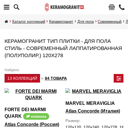
Каталог коллекций
Керамогранит
Для пола
Современный
Л
КЕРАМОГРАНИТ ТИП ПЛИТКИ - ДЛЯ ПОЛА
СТИЛЬ - СОВРЕМЕННЫЙ ЛАППАТИРОВАННАЯ
(ПОЛУПОЛИР.) 120Х278
Найдено
13 КОЛЛЕКЦИЙ
84 ТОВАРА
и
MARVEL MERAVIGLIA
FORTE DEI MARMI
Atlas Concorde (Италия)
QUARK
новинка
Размер
Atlas Concorde (Россия)
120x120, 120x240, 120x278, 160x