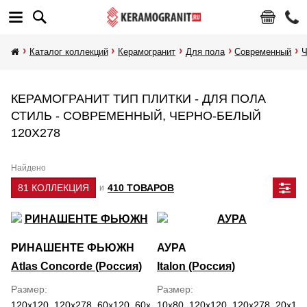
Каталог коллекций
Керамогранит
Для пола
Современный
Ч
КЕРАМОГРАНИТ ТИП ПЛИТКИ - ДЛЯ ПОЛА
СТИЛЬ - СОВРЕМЕННЫЙ, ЧЕРНО-БЕЛЫЙ
120Х278
Найдено
81 КОЛЛЕКЦИЯ
410 ТОВАРОВ
и
РИНАШЕНТЕ ФЬЮЖН
АУРА
Atlas Concorde (Россия)
Italon (Россия)
Размер
Размер
120x120, 120x278, 60x120, 60x60, 7.5x30, 80x160
10x80, 120x120, 120x278, 20x160