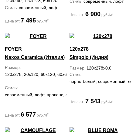
120x260, 120x278, 60x120
Стиль
современный, лофт
Стиль
современный, лофт
6 900
2
Цена от:
руб./м
7 495
2
Цена от:
руб./м
FOYER
120x278
Naxos Ceramica (Италия)
Simpolo (Индия)
Размер
Размер
120x278x0.6
120x278, 20x120, 60x120, 60x60
Стиль
черно-белый, современный, лофт
Стиль
современный, лофт, прованс, ар деко, рустика, романтизм
7 543
2
Цена от:
руб./м
6 577
2
Цена от:
руб./м