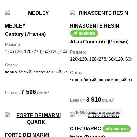
MEDLEY
RINASCENTE RESIN
новинка
Century (Италия)
Atlas Concorde (Россия)
Размер
120x120, 120x278, 60x120, 60x60
Размер
120x120, 120x278, 60x120, 60x60
Стиль
черно-белый, современный, классический
Стиль
черно-белый, современный, лоф
7 506
2
Цена от:
руб./м
3 910
2
Цена от:
руб./м
Образцы в магазине
СТЕЛЛАРИС
новинка
FORTE DEI MARMI