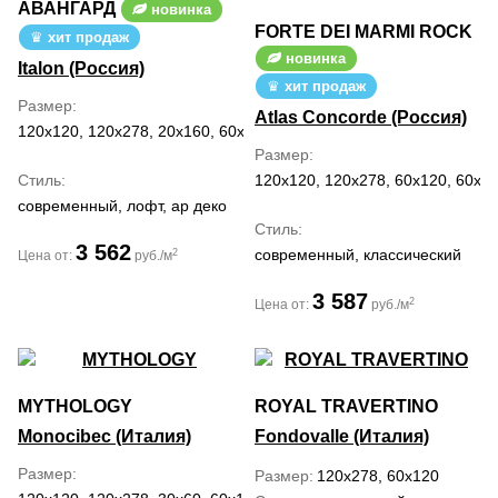
АВАНГАРД
новинка
FORTE DEI MARMI ROCK
хит продаж
новинка
Italon (Россия)
хит продаж
Размер
Atlas Concorde (Россия)
120x120, 120x278, 20x160, 60x120, 80x160
Размер
Стиль
120x120, 120x278, 60x120, 60x60
современный, лофт, ар деко
Стиль
3 562
современный, классический
2
Цена от:
руб./м
3 587
2
Цена от:
руб./м
MYTHOLOGY
ROYAL TRAVERTINO
Monocibec (Италия)
Fondovalle (Италия)
Размер
Размер
120x278, 60x120