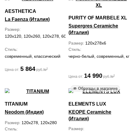
AESTHETICA
PURITY OF MARBELE XL
La Faenza (Италия)
Supergres Ceramiche
Размер
(Италия)
120x120, 120x260, 120x278, 60x120
Размер
120x278x6
Стиль
Стиль
современный, классический
черно-белый, современный, кла
5 864
2
Цена от:
руб./м
14 990
2
Цена от:
руб./м
Образцы в магазине
TITANIUM
ELEMENTS LUX
Neodom (Индия)
KEOPE Ceramiche
(Италия)
Размер
120x278, 120x280
Размер
Стиль