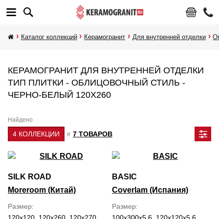
Каталог коллекций
Керамогранит
Для внутренней отделки
О
КЕРАМОГРАНИТ ДЛЯ ВНУТРЕННЕЙ ОТДЕЛКИ
ТИП ПЛИТКИ - ОБЛИЦОВОЧНЫЙ СТИЛЬ -
ЧЕРНО-БЕЛЫЙ 120Х260
Найдено
4 КОЛЛЕКЦИИ
7 ТОВАРОВ
и
SILK ROAD
BASIC
Moreroom (Китай)
Coverlam (Испания)
Размер
Размер
120x120, 120x260, 120x270
100x300x5.6, 120x120x5.6