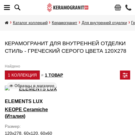
Каталог коллекций
Керамогранит
Для внутренней отделки
Г
КЕРАМОГРАНИТ ДЛЯ ВНУТРЕННЕЙ ОТДЕЛКИ
СТИЛЬ - ГРЕЧЕСКИЙ СЕРОГО ЦВЕТА 120Х278
Найдено
1 КОЛЛЕКЦИЯ
1 ТОВАР
и
Образцы в магазине
ELEMENTS LUX
KEOPE Ceramiche
(Италия)
Размер
120x278, 60x120, 60x60