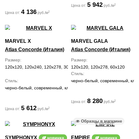
5 942
2
Цена от:
руб./м
4 136
2
Цена от:
руб./м
MARVEL X
MARVEL GALA
Atlas Concorde (Италия)
Atlas Concorde (Италия)
Размер
Размер
120x120, 120x240, 120x278, 30x60, 60x120, 60x60, 75x150, 75x75
120x120, 120x278, 60x120
Стиль
Стиль
черно-белый, современный, кла
черно-белый, современный, классический, средиземноморский
8 280
2
Цена от:
руб./м
5 612
2
Цена от:
руб./м
Образцы в магазине
SYMPHONYX
EMPIRE
новинка
новинка