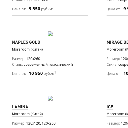
9 350
9 
2
Цена от:
руб./м
Цена от:
NAPLES GOLD
MIRAGE B
Moreroom (Китай)
Moreroom (К
Размер
120x260
Размер
120
Стиль
современный, классический
Стиль
совр
10 950
1
2
Цена от:
руб./м
Цена от:
LAMINA
ICE
Moreroom (Китай)
Moreroom (К
Размер
120x120, 120x260
Размер
120