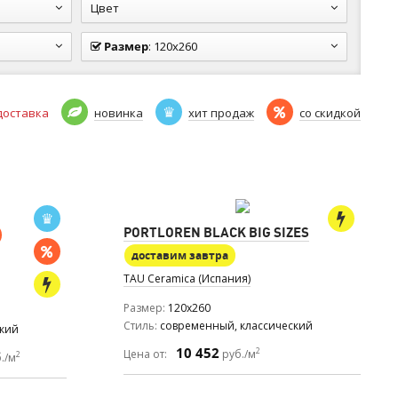
Цвет
Размер
:
120x260
доставка
новинка
хит продаж
со скидкой
PORTLOREN BLACK BIG SIZES
доставим завтра
TAU Ceramica (Испания)
Размер
120x260
Стиль
современный, классический
ский
10 452
2
Цена от:
руб./м
2
./м