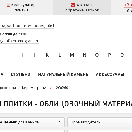
+7 
Калькулятор
Заказать
плитки
обратный звонок
8-
ва, ул. Новогиреевская, 10к1
 c 9:00 до 21:00
ger@keramogranit.ru
H
I
J
K
L
M
N
O
P
Q
КА
СТУПЕНИ
НАТУРАЛЬНЫЙ КАМЕНЬ
АКСЕССУАРЫ
цовочная
Керамогранит
120x260
 ПЛИТКИ - ОБЛИЦОВОЧНЫЙ МАТЕРИА
мещения
:
для ванной
Производитель