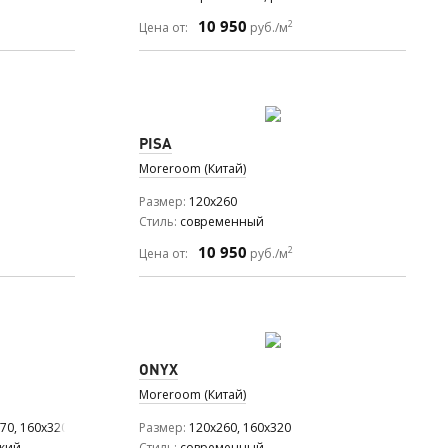
10 950
2
Цена от:
руб./м
PISA
Moreroom (Китай)
Размер
120x260
Стиль
современный
10 950
2
Цена от:
руб./м
ONYX
Moreroom (Китай)
270, 160x320
Размер
120x260, 160x320
ский
Стиль
современный