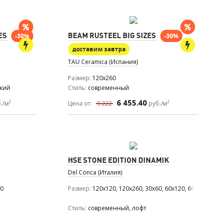
ES
BEAM RUSTEEL BIG SIZES
-30%
-30%
доставим завтра
TAU Ceramica (Испания)
Размер
120x260
ский
Стиль
современный
6 455.40
2
2
./м
Цена от:
9 222
руб./м
HSE STONE EDITION DINAMIK
Del Conca (Италия)
20
Размер
120x120, 120x260, 30x60, 60x120, 60x60
Стиль
современный, лофт