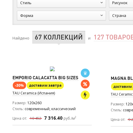
Стиль
Рисунок
Форма
Страна
67 КОЛЛЕКЦИЙ
127 ТОВАРО
Найдено
и
EMPORIO CALACATTA BIG SIZES
MAGNA BLU
-30%
доставим завтра
доставим 
TAU Ceramica (Испания)
TAU Ceramic
Размер
120x260
Размер
120
Стиль
современный, классический
Стиль
совр
7 316.40
2
Цена от:
10 452
руб./м
Цена от:
9 