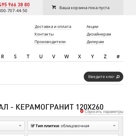
495 966 38 80
Ваша корзина пока пуста
800-707-44-50
Доставка и оплата
Акции
Контакты
Дизайнерам
Производители
Дилерам
R
S
T
U
V
W
X
Y
Z
#
Л - КЕРАМОГРАНИТ 120Х260
Сбросить параметры
Тип плитки
:
облицовочная