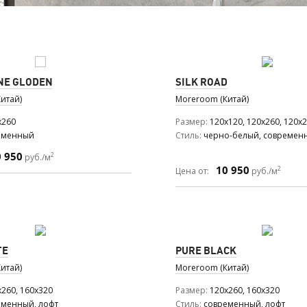
NE GLODEN
SILK ROAD
итай)
Moreroom (Китай)
x260
Размер
120x120, 120x260, 120x
еменный
Стиль
черно-белый, современн
0 950
2
руб./м
10 950
2
Цена от:
руб./м
TE
PURE BLACK
итай)
Moreroom (Китай)
x260, 160x320
Размер
120x260, 160x320
еменный, лофт
Стиль
современный, лофт