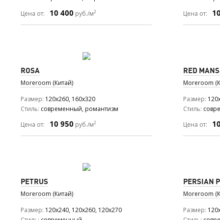
10 400
1
2
Цена от:
руб./м
Цена от:
ROSA
RED MANS
Moreroom (Китай)
Moreroom (К
Размер
120x260, 160x320
Размер
120
Стиль
современный, романтизм
Стиль
совр
10 950
1
2
Цена от:
руб./м
Цена от:
PETRUS
PERSIAN 
Moreroom (Китай)
Moreroom (К
Размер
120x240, 120x260, 120x270
Размер
120
Стиль
современный
Стиль
совр