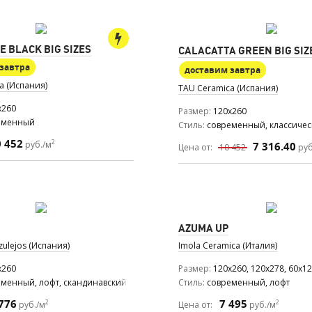
 BLACK BIG SIZES
CALACATTA GREEN BIG SIZ
завтра
доставим завтра
a (Испания)
TAU Ceramica (Испания)
x260
Размер
120x260
еменный
Стиль
современный, классиче
0 452
2
руб./м
7 316.40
Цена от:
10 452
руб
AZUMA UP
ulejos (Испания)
Imola Ceramica (Италия)
x260
Размер
120x260, 120x278, 60x1
менный, лофт, скандинавский
Стиль
современный, лофт
776
7 495
2
2
руб./м
Цена от:
руб./м