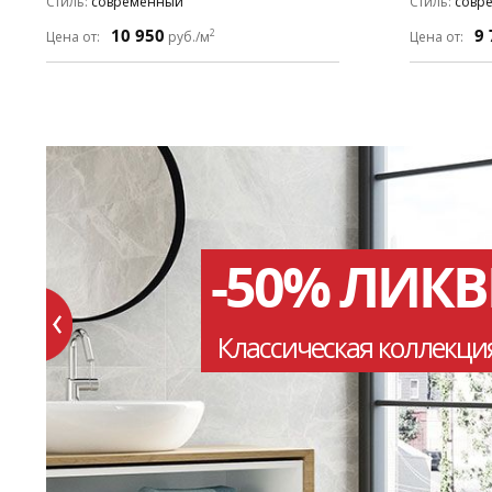
Стиль
современный
Стиль
совр
10 950
9 
2
Цена от:
руб./м
Цена от:
-50% ЛИК
Классическая коллекци