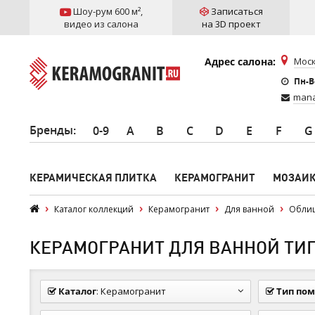
Шоу-рум 600 м²
,
Записаться
видео из салона
на 3D проект
Адрес салона:
Моск
Пн-Вс
mana
Бренды
:
0-9
A
B
C
D
E
F
G
КЕРАМИЧЕСКАЯ ПЛИТКА
КЕРАМОГРАНИТ
МОЗАИ
Каталог коллекций
Керамогранит
Для ванной
Обли
КЕРАМОГРАНИТ ДЛЯ ВАННОЙ ТИП
Каталог
:
Керамогранит
Тип по