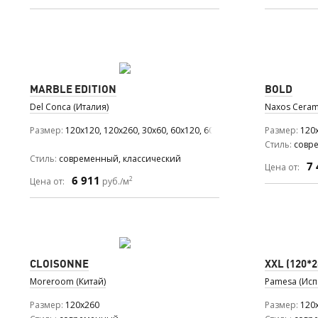
MARBLE EDITION
BOLD
Del Conca (Италия)
Naxos Ceram
Размер
120x120, 120x260, 30x60, 60x120, 60x60
Размер
120x
Стиль
совре
Стиль
современный, классический
7 
Цена от:
6 911
2
Цена от:
руб./м
CLOISONNE
XXL (120*2
Moreroom (Китай)
Pamesa (Исп
Размер
120x260
Размер
120