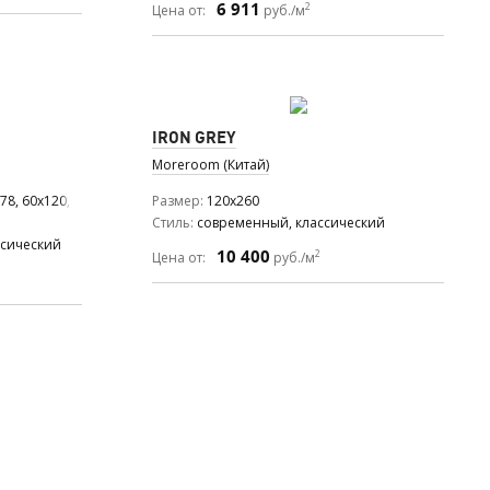
6 911
2
Цена от:
руб./м
IRON GREY
Moreroom (Китай)
78, 60x120, 60x60
Размер
120x260
Стиль
современный, классический
ссический
10 400
2
Цена от:
руб./м