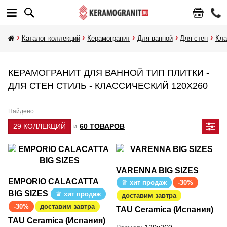
Каталог коллекций
Керамогранит
Для ванной
Для стен
Кла
КЕРАМОГРАНИТ ДЛЯ ВАННОЙ ТИП ПЛИТКИ -
ДЛЯ СТЕН СТИЛЬ - КЛАССИЧЕСКИЙ 120Х260
Найдено
29 КОЛЛЕКЦИЙ
60 ТОВАРОВ
и
VARENNA BIG SIZES
EMPORIO CALACATTA
хит продаж
-30%
BIG SIZES
хит продаж
доставим завтра
-30%
доставим завтра
TAU Ceramica (Испания)
TAU Ceramica (Испания)