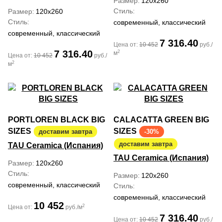
Размер
120x260
Стиль
Размер
120x260
Стиль
современный, классический
современный, классический
7 316.40
Цена от:
10 452
руб./
7 316.40
2
м
Цена от:
10 452
руб./
2
м
PORTLOREN BLACK BIG
CALACATTA GREEN BIG
SIZES
SIZES
доставим завтра
-30%
доставим завтра
TAU Ceramica (Испания)
TAU Ceramica (Испания)
Размер
120x260
Стиль
Размер
120x260
современный, классический
Стиль
современный, классический
10 452
2
Цена от:
руб./м
7 316.40
Цена от:
10 452
руб./