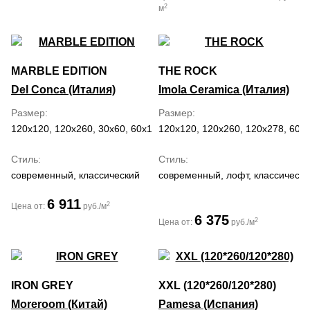
2
м
MARBLE EDITION
THE ROCK
Del Conca (Италия)
Imola Ceramica (Италия)
Размер
Размер
120x120, 120x260, 30x60, 60x120, 60x60
120x120, 120x260, 120x278, 60x
Стиль
Стиль
современный, классический
современный, лофт, классически
6 911
2
Цена от:
руб./м
6 375
2
Цена от:
руб./м
IRON GREY
XXL (120*260/120*280)
Moreroom (Китай)
Pamesa (Испания)