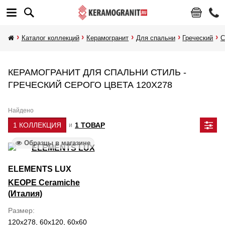
Каталог коллекций
Керамогранит
Для спальни
Греческий
С
КЕРАМОГРАНИТ ДЛЯ СПАЛЬНИ СТИЛЬ -
ГРЕЧЕСКИЙ СЕРОГО ЦВЕТА 120Х278
Найдено
1 КОЛЛЕКЦИЯ
1 ТОВАР
и
Образцы в магазине
ELEMENTS LUX
KEOPE Ceramiche
(Италия)
Размер
120x278, 60x120, 60x60