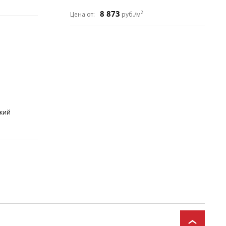
8 873
2
Цена от:
руб./м
ский