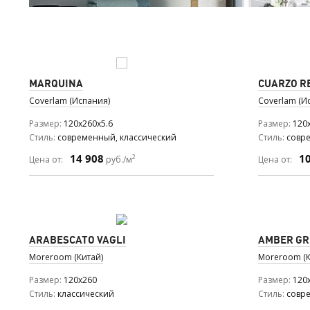
MARQUINA
CUARZO R
Coverlam (Испания)
Coverlam (И
Размер
120x260x5.6
Размер
120
Стиль
современный, классический
Стиль
совр
14 908
1
2
Цена от:
руб./м
Цена от:
ARABESCATO VAGLI
AMBER GR
Moreroom (Китай)
Moreroom (К
Размер
120x260
Размер
120
Стиль
классический
Стиль
совр