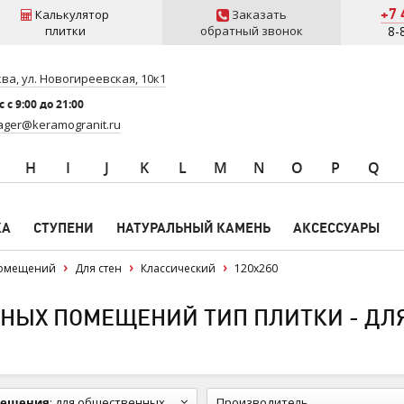
+7 
Калькулятор
Заказать
плитки
обратный звонок
8-
ва, ул. Новогиреевская, 10к1
 c 9:00 до 21:00
ger@keramogranit.ru
H
I
J
K
L
M
N
O
P
Q
КА
СТУПЕНИ
НАТУРАЛЬНЫЙ КАМЕНЬ
АКСЕССУАРЫ
помещений
Для стен
Классический
120x260
НЫХ ПОМЕЩЕНИЙ ТИП ПЛИТКИ - ДЛЯ
мещения
:
для общественных помещений
Производитель