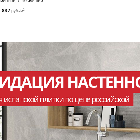
еменный, классический
6 837
2
руб./м
ВИДАЦИЯ НАСТЕНН
я испанской плитки по цене российской