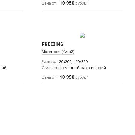
10 950
2
Цена от:
руб./м
FREEZING
Moreroom (Китай)
Размер
120x260, 160x320
ский
Стиль
современный, классический
10 950
2
Цена от:
руб./м