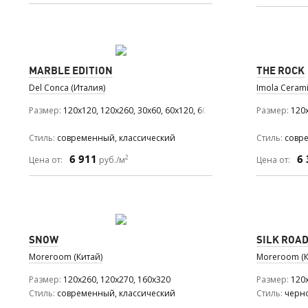
MARBLE EDITION
THE ROCK
Del Conca (Италия)
Imola Cerami
Размер
120x120, 120x260, 30x60, 60x120, 60x60
Размер
120x
Стиль
современный, классический
Стиль
совре
6 911
6 
2
Цена от:
руб./м
Цена от:
SNOW
SILK ROA
Moreroom (Китай)
Moreroom (К
Размер
120x260, 120x270, 160x320
Размер
120x
Стиль
современный, классический
Стиль
черн