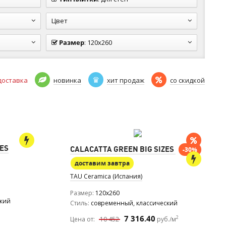
Цвет
Размер
:
120x260
доставка
новинка
хит продаж
со скидкой
ZES
CALACATTA GREEN BIG SIZES
-30%
доставим завтра
TAU Ceramica (Испания)
Размер
120x260
ский
Стиль
современный, классический
7 316.40
2
Цена от:
10 452
руб./м