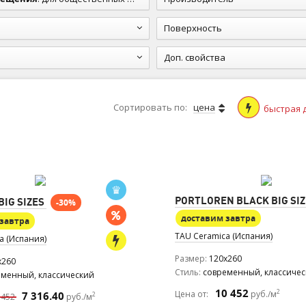
Поверхность
Доп. свойства
Сортировать по:
цена
быстрая 
PORTLOREN BLACK BIG SI
IG SIZES
-30%
доставим завтра
завтра
TAU Ceramica (Испания)
a (Испания)
Размер
120x260
x260
Стиль
современный, классиче
еменный, классический
10 452
2
Цена от:
руб./м
7 316.40
2
 452
руб./м