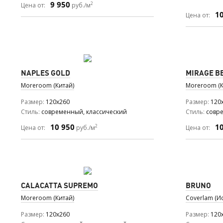
9 950
2
Цена от:
руб./м
1
Цена от:
NAPLES GOLD
MIRAGE B
Moreroom (Китай)
Moreroom (К
Размер
120x260
Размер
120
Стиль
современный, классический
Стиль
совр
10 950
1
2
Цена от:
руб./м
Цена от:
CALACATTA SUPREMO
BRUNO
Moreroom (Китай)
Coverlam (И
Размер
120x260
Размер
120