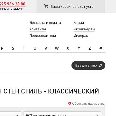
495 966 38 80
Ваша корзина пока пуста
800-707-44-50
Доставка и оплата
Акции
Контакты
Дизайнерам
Производители
Дилерам
R
S
T
U
V
W
X
Y
Z
#
 СТЕН СТИЛЬ - КЛАССИЧЕСКИЙ
Сбросить параметры
Тип плитки
:
для стен