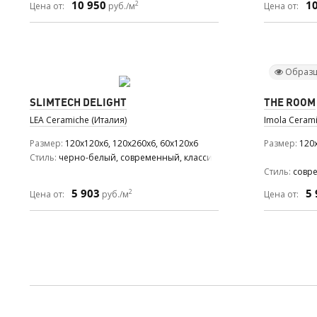
10 950
1
2
Цена от:
руб./м
Цена от:
Образц
SLIMTECH DELIGHT
THE ROOM
LEA Ceramiche (Италия)
Imola Cerami
Размер
120x120x6, 120x260x6, 60x120x6
Размер
120x
Стиль
черно-белый, современный, классический
Стиль
совр
5 903
5 
2
Цена от:
руб./м
Цена от: