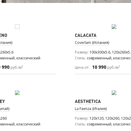
ENO
CALACATA
спания)
Coverlam (Испания)
x260x5.6
Размер
100x300x5.6, 120x260x5.
еменный, классический
Стиль
современный, классиче
0 990
10 990
2
2
руб./м
Цена от:
руб./м
EY
AESTHETICA
итай)
La Faenza (Италия)
x260
Размер
120x120, 120x260, 120x2
еменный, классический
Стиль
современный, классиче