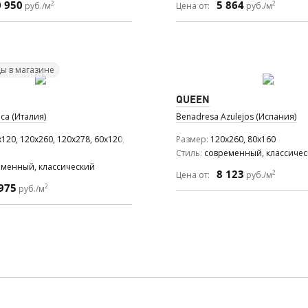
0 950
5 864
2
2
руб./м
Цена от:
руб./м
ы в магазине
QUEEN
ca (Италия)
Benadresa Azulejos (Испания)
120, 120x260, 120x278, 60x120, 60x60
Размер
120x260, 80x160
Стиль
современный, классиче
еменный, классический
8 123
2
Цена от:
руб./м
975
2
руб./м