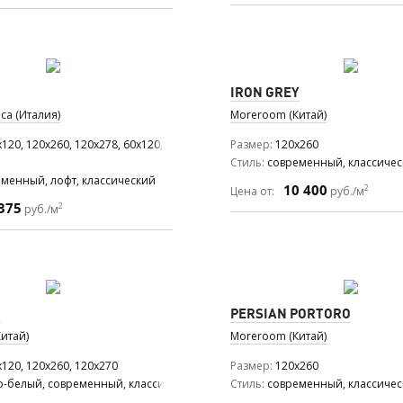
IRON GREY
ca (Италия)
Moreroom (Китай)
120, 120x260, 120x278, 60x120, 60x60
Размер
120x260
Стиль
современный, классиче
менный, лофт, классический
10 400
2
Цена от:
руб./м
375
2
руб./м
D
PERSIAN PORTORO
итай)
Moreroom (Китай)
120, 120x260, 120x270
Размер
120x260
о-белый, современный, классический
Стиль
современный, классиче