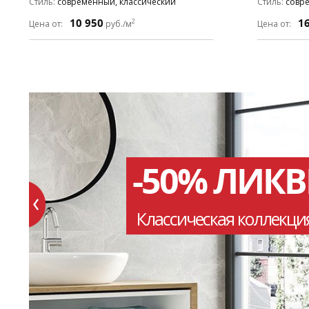
Стиль
современный, классический
Стиль
совр
10 950
1
2
Цена от:
руб./м
Цена от:
-50% ЛИК
Классическая коллекци