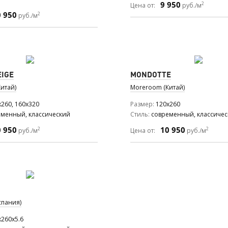
9 950
2
Цена от:
руб./м
0 950
2
руб./м
EIGE
MONDOTTE
итай)
Moreroom (Китай)
x260, 160x320
Размер
120x260
еменный, классический
Стиль
современный, классиче
0 950
10 950
2
2
руб./м
Цена от:
руб./м
спания)
x260x5.6