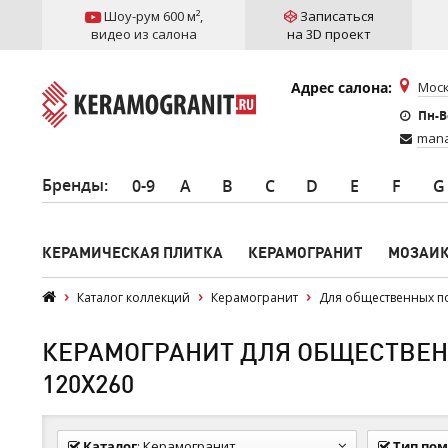
Шоу-рум 600 м²
,
Записаться
видео из салона
на 3D проект
Адрес салона:
Моск
Пн-Вс
mana
Бренды
:
0-9
A
B
C
D
E
F
G
КЕРАМИЧЕСКАЯ ПЛИТКА
КЕРАМОГРАНИТ
МОЗАИ
Каталог коллекций
Керамогранит
Для общественных 
КЕРАМОГРАНИТ ДЛЯ ОБЩЕСТВЕН
120Х260
Каталог
:
Керамогранит
Тип по