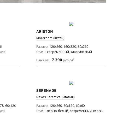
ARISTON
Moreroom (Китай)
6
Размер
120x260, 160x320, 80x260
ский
Стиль
современный, классический
7 390
2
Цена от:
руб./м
SERENADE
Naxos Ceramica (Италия)
78, 60x120
Размер
120x260, 60x120, 60x60
ский
Стиль
черно-белый, современный, классический,