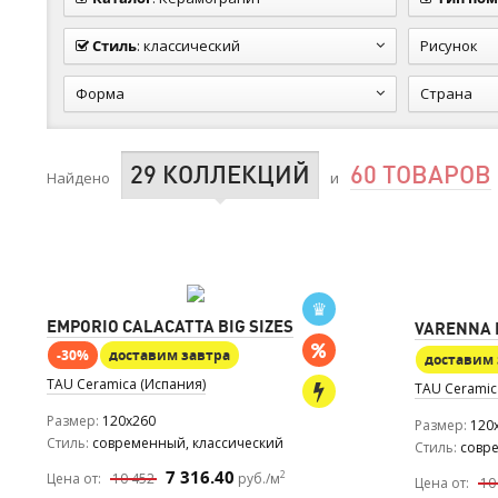
Стиль
:
классический
Рисунок
Форма
Страна
29 КОЛЛЕКЦИЙ
60 ТОВАРОВ
Найдено
и
EMPORIO CALACATTA BIG SIZES
VARENNA B
-30%
доставим завтра
доставим 
TAU Ceramica (Испания)
TAU Ceramic
Размер
120x260
Размер
120
Стиль
современный, классический
Стиль
совр
7 316.40
2
Цена от:
10 452
руб./м
Цена от:
10