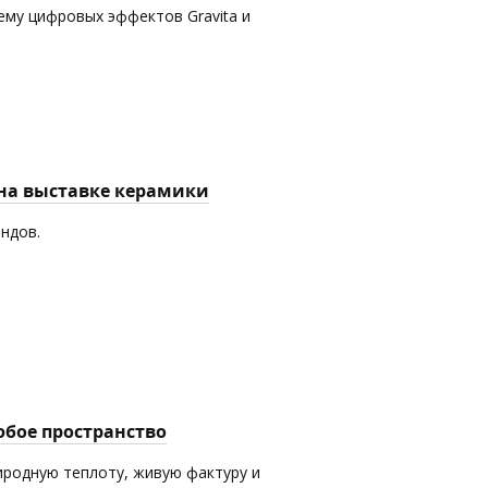
ему цифровых эффектов Gravita и
 на выставке керамики
ендов.
юбое пространство
иродную теплоту, живую фактуру и