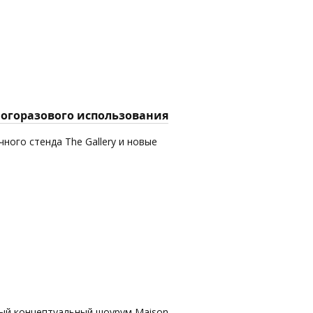
многоразового использования
ного стенда The Gallery и новые
вый концептуальный шоурум Maison