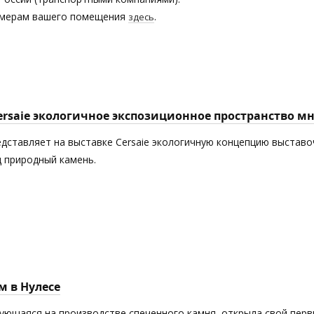
азмерам вашего помещения
.
здесь
Cersaie экологичное экспозиционное пространство 
едставляет на выставке Cersaie экологичную концепцию выставоч
 природный камень.
м в Нулесе
рующаяся на производстве спеченного камня, открыла свой пер