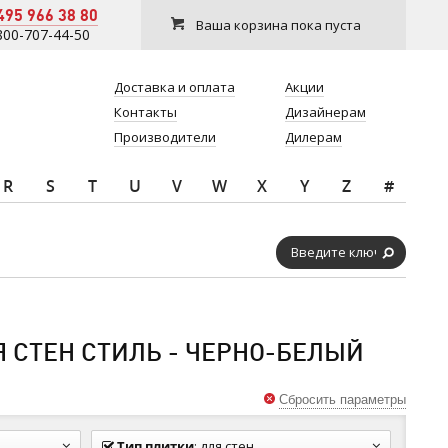
495 966 38 80
Ваша корзина пока пуста
800-707-44-50
Доставка и оплата
Акции
Контакты
Дизайнерам
Производители
Дилерам
R
S
T
U
V
W
X
Y
Z
#
 СТЕН СТИЛЬ - ЧЕРНО-БЕЛЫЙ
Сбросить параметры
Тип плитки
:
для стен