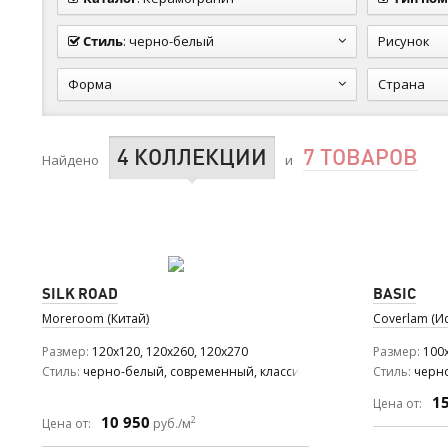
Стиль
:
черно-белый
Рисунок
Форма
Страна
4 КОЛЛЕКЦИИ
7 ТОВАРОВ
Найдено
и
SILK ROAD
BASIC
Moreroom (Китай)
Coverlam (И
Размер
120x120, 120x260, 120x270
Размер
100x
Стиль
черно-белый, современный, классический
Стиль
черн
1
Цена от:
10 950
2
Цена от:
руб./м