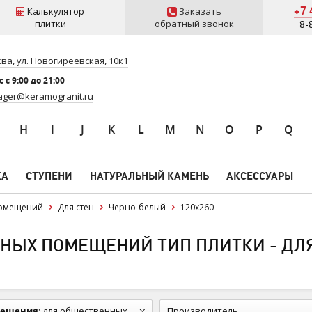
+7 
Калькулятор
Заказать
плитки
обратный звонок
8-
ва, ул. Новогиреевская, 10к1
 c 9:00 до 21:00
ger@keramogranit.ru
H
I
J
K
L
M
N
O
P
Q
КА
СТУПЕНИ
НАТУРАЛЬНЫЙ КАМЕНЬ
АКСЕССУАРЫ
помещений
Для стен
Черно-белый
120x260
ЫХ ПОМЕЩЕНИЙ ТИП ПЛИТКИ - ДЛЯ
мещения
:
для общественных помещений
Производитель