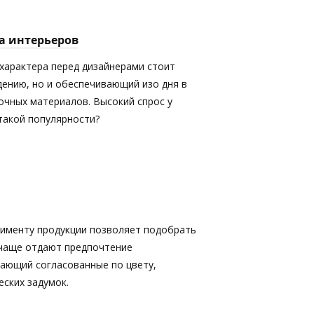
а интерьеров
характера перед дизайнерами стоит
дению, но и обеспечивающий изо дня в
очных материалов. Высокий спрос у
 такой популярности?
именту продукции позволяет подобрать
 чаще отдают предпочтение
кающий согласованные по цвету,
ских задумок.