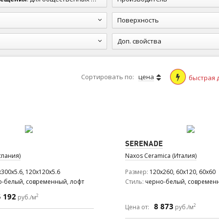
Поверхность
Доп. свойства
Сортировать по:
цена
быстрая 
SERENADE
спания)
Naxos Ceramica (Италия)
300x5.6, 120x120x5.6
Размер
120x260, 60x120, 60x60
о-белый, современный, лофт
Стиль
черно-белый, современн
5 192
2
руб./м
8 873
2
Цена от:
руб./м