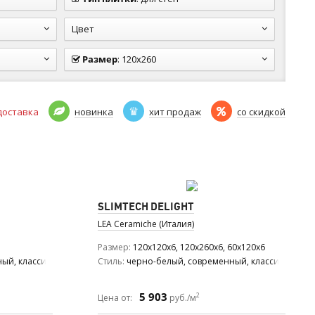
Цвет
Размер
:
120x260
доставка
новинка
хит продаж
со скидкой
SLIMTECH DELIGHT
LEA Ceramiche (Италия)
Размер
120x120x6, 120x260x6, 60x120x6
ый, классический, средиземноморский, модерн, ар деко
Стиль
черно-белый, современный, классический
5 903
2
Цена от:
руб./м