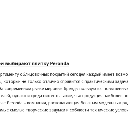
ей выбирают плитку Peronda
ортименту облицовочных покрытий сегодня каждый имеет возм
ц, который не только отлично справится с практическими задач
 На современном рынке мировые бренды пользуются повышенны
елей, однако и среди них есть такие, чья продукция наиболее 
исле Peronda – компания, располагающая богатым модельным ря
мые смелые творческие задумки и соблюсти технические услови