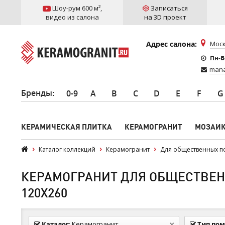
Шоу-рум 600 м²
,
Записаться
видео из салона
на 3D проект
Адрес салона:
Моск
Пн-Вс
mana
Бренды
:
0-9
A
B
C
D
E
F
G
КЕРАМИЧЕСКАЯ ПЛИТКА
КЕРАМОГРАНИТ
МОЗАИ
Каталог коллекций
Керамогранит
Для общественных 
КЕРАМОГРАНИТ ДЛЯ ОБЩЕСТВЕНН
120Х260
Каталог
:
Керамогранит
Тип по