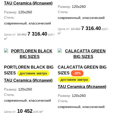
TAU Ceramica (Испания)
Размер
120x260
Стиль
Размер
120x260
Стиль
современный, классический
современный, классический
7 316.40
Цена от:
10 452
руб./
7 316.40
2
м
Цена от:
10 452
руб./
2
м
PORTLOREN BLACK BIG
CALACATTA GREEN BIG
SIZES
SIZES
доставим завтра
-30%
доставим завтра
TAU Ceramica (Испания)
TAU Ceramica (Испания)
Размер
120x260
Стиль
Размер
120x260
современный, классический
Стиль
современный, классический
10 452
2
Цена от:
руб./м