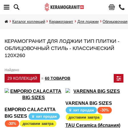
Каталог коллекций
Керамогранит
Для лоджии
Облицовочная
КЕРАМОГРАНИТ ДЛЯ ЛОДЖИИ ТИП ПЛИТКИ -
ОБЛИЦОВОЧНЫЙ СТИЛЬ - КЛАССИЧЕСКИЙ
120Х260
Найдено
29 КОЛЛЕКЦИЙ
60 ТОВАРОВ
и
VARENNA BIG SIZES
EMPORIO CALACATTA
хит продаж
-30%
BIG SIZES
хит продаж
доставим завтра
-30%
доставим завтра
TAU Ceramica (Испания)