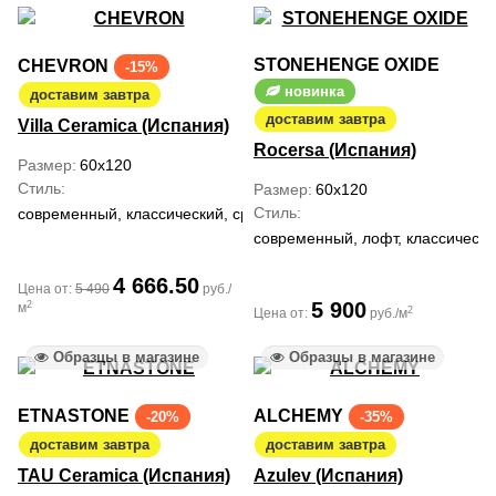
STONEHENGE OXIDE
CHEVRON
-15%
новинка
доставим завтра
доставим завтра
Villa Ceramica (Испания)
Rocersa (Испания)
Размер
60x120
Стиль
Размер
60x120
Стиль
современный, классический, средиземноморский
современный, лофт, классическ
4 666.50
Цена от:
5 490
руб./
5 900
2
м
2
Цена от:
руб./м
Образцы в магазине
Образцы в магазине
ETNASTONE
ALCHEMY
-20%
-35%
доставим завтра
доставим завтра
TAU Ceramica (Испания)
Azulev (Испания)