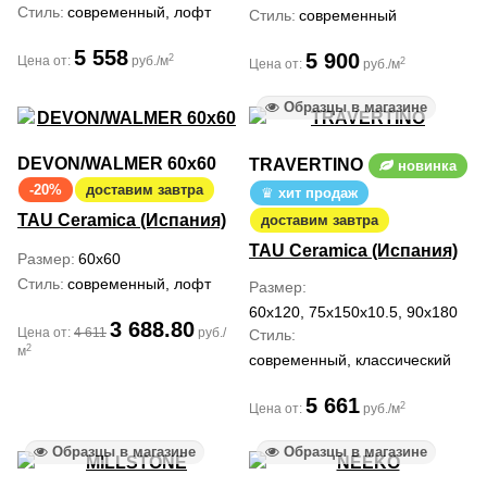
Стиль
современный, лофт
Стиль
современный
5 558
5 900
2
Цена от:
руб./м
2
Цена от:
руб./м
Образцы в магазине
DEVON/WALMER 60x60
TRAVERTINO
новинка
-20%
доставим завтра
хит продаж
TAU Ceramica (Испания)
доставим завтра
TAU Ceramica (Испания)
Размер
60x60
Стиль
современный, лофт
Размер
60x120, 75x150x10.5, 90x180
3 688.80
Цена от:
4 611
руб./
Стиль
2
м
современный, классический
5 661
2
Цена от:
руб./м
Образцы в магазине
Образцы в магазине