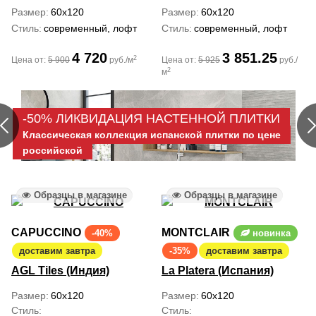
Размер
60x120
Размер
60x120
Стиль
современный, лофт
Стиль
современный, лофт
4 720
3 851.25
2
Цена от:
5 900
руб./м
Цена от:
5 925
руб./
2
м
-50% ЛИКВИДАЦИЯ НАСТЕННОЙ ПЛИТКИ
Классическая коллекция испанской плитки по цене
российской
Образцы в магазине
Образцы в магазине
CAPUCCINO
MONTCLAIR
-40%
новинка
доставим завтра
-35%
доставим завтра
AGL Tiles (Индия)
La Platera (Испания)
Размер
60x120
Размер
60x120
Стиль
Стиль