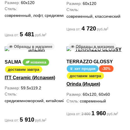
Размер
60x120
Размер
60x120
Стиль
Стиль
современный, лофт, средиземноморский
современный, классический
4 720
2
Цена от:
руб./м
5 481
2
Цена от:
руб./м
Образцы в магазине
Образцы в магазине
TERRAZZO GLOSSY
SALMA
новинка
хит продаж
-30%
доставим завтра
доставим завтра
ITT Ceramic (Испания)
Orinda (Индия)
Размер
59.5x119.2
Стиль
Размер
60x120, 60x60
средиземноморский, китайский, ар деко
Стиль
современный
1 960
2
Цена от:
2 800
руб./м
5 910
2
Цена от:
руб./м