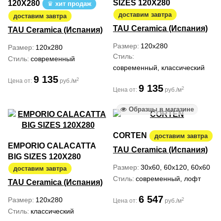
SIZES 120X280
120X280
хит продаж
доставим завтра
доставим завтра
TAU Ceramica (Испания)
TAU Ceramica (Испания)
Размер
120x280
Размер
120x280
Стиль
Стиль
современный
современный, классический
9 135
2
Цена от:
руб./м
9 135
2
Цена от:
руб./м
Образцы в магазине
CORTEN
доставим завтра
EMPORIO CALACATTA
TAU Ceramica (Испания)
BIG SIZES 120X280
Размер
30x60, 60x120, 60x60
доставим завтра
Стиль
современный, лофт
TAU Ceramica (Испания)
6 547
Размер
120x280
2
Цена от:
руб./м
Стиль
классический