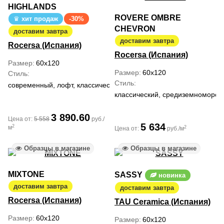
HIGHLANDS
ROVERE OMBRE
хит продаж
-30%
CHEVRON
доставим завтра
доставим завтра
Rocersa (Испания)
Rocersa (Испания)
Размер
60x120
Размер
60x120
Стиль
Стиль
современный, лофт, классический
классический, средиземноморски
3 890.60
Цена от:
5 558
руб./
5 634
2
м
2
Цена от:
руб./м
Образцы в магазине
Образцы в магазине
MIXTONE
SASSY
новинка
доставим завтра
доставим завтра
Rocersa (Испания)
TAU Ceramica (Испания)
Размер
60x120
Размер
60x120