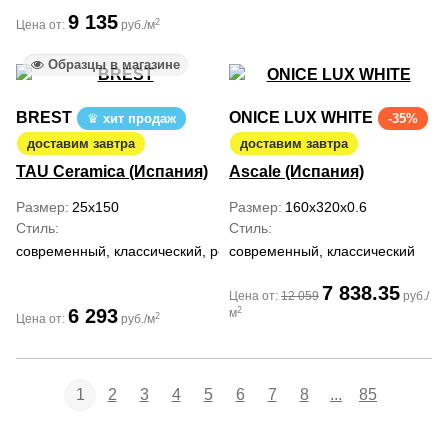
9 135
2
Цена от:
руб./м
Образцы в магазине
BREST
ONICE LUX WHITE
хит продаж
-35%
доставим завтра
доставим завтра
TAU Ceramica (Испания)
Ascale (Испания)
Размер
25x150
Размер
160x320x0.6
Стиль
Стиль
современный, классический, ретро
современный, классический
7 838.35
Цена от:
12 059
руб./
2
6 293
м
2
Цена от:
руб./м
1
2
3
4
5
6
7
8
...
85