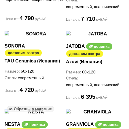
Стиль
современный, классический
4 790
7 710
2
Цена от:
руб./м
2
Цена от:
руб./м
SONORA
JATOBA
новинка
доставим завтра
доставим завтра
TAU Ceramica (Испания)
Azuvi (Испания)
Размер
60x120
Размер
60x120
Стиль
современный
Стиль
современный, классический
4 720
2
Цена от:
руб./м
6 395
2
Цена от:
руб./м
Образцы в магазине
NESTA
GRANVIOLA
новинка
новинка