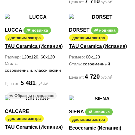
7 710
2
Цена от:
руб./м
LUCCA
DORSET
новинка
новинка
доставим завтра
доставим завтра
TAU Ceramica (Испания)
TAU Ceramica (Испания)
Размер
120x120, 60x120
Размер
60x120
Стиль
Стиль
современный
современный, классический
4 720
2
Цена от:
руб./м
5 481
2
Цена от:
руб./м
Образцы в магазине
CALCARE
SIENA
новинка
доставим завтра
доставим завтра
TAU Ceramica (Испания)
Ecoceramic (Испания)