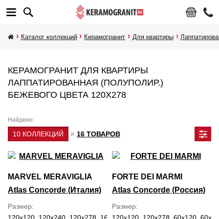
Каталог коллекций
Керамогранит
Для квартиры
Лаппатирова
КЕРАМОГРАНИТ ДЛЯ КВАРТИРЫ
ЛАППАТИРОВАННАЯ (ПОЛУПОЛИР.)
БЕЖЕВОГО ЦВЕТА 120Х278
Найдено
10 КОЛЛЕКЦИЙ
16 ТОВАРОВ
и
MARVEL MERAVIGLIA
FORTE DEI MARMI
Atlas Concorde (Италия)
Atlas Concorde (Россия)
Размер
Размер
120x120, 120x240, 120x278, 160x320, 30x60, 59.5x118.2, 60x120,
120x120, 120x278, 60x120, 60x60