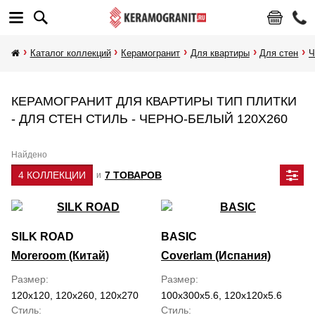
Каталог коллекций
Керамогранит
Для квартиры
Для стен
Ч
КЕРАМОГРАНИТ ДЛЯ КВАРТИРЫ ТИП ПЛИТКИ
- ДЛЯ СТЕН СТИЛЬ - ЧЕРНО-БЕЛЫЙ 120Х260
Найдено
4 КОЛЛЕКЦИИ
7 ТОВАРОВ
и
SILK ROAD
BASIC
Moreroom (Китай)
Coverlam (Испания)
Размер
Размер
120x120, 120x260, 120x270
100x300x5.6, 120x120x5.6
Стиль
Стиль