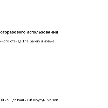
многоразового использования
ного стенда The Gallery и новые
вый концептуальный шоурум Maison