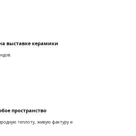
 на выставке керамики
ендов.
юбое пространство
иродную теплоту, живую фактуру и