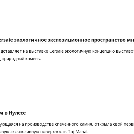
Cersaie экологичное экспозиционное пространство 
едставляет на выставке Cersaie экологичную концепцию выставоч
 природный камень.
м в Нулесе
рующаяся на производстве спеченного камня, открыла свой пер
новую эксклюзивную поверхность Taj Mahal.