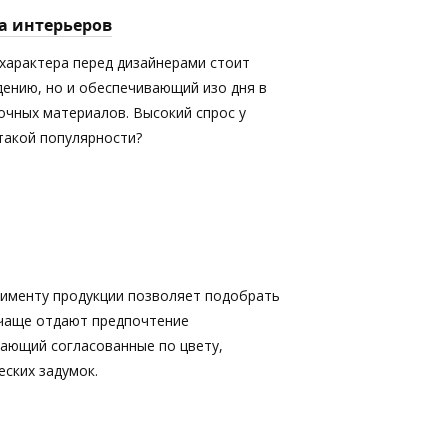
а интерьеров
характера перед дизайнерами стоит
дению, но и обеспечивающий изо дня в
очных материалов. Высокий спрос у
 такой популярности?
именту продукции позволяет подобрать
 чаще отдают предпочтение
кающий согласованные по цвету,
ских задумок.