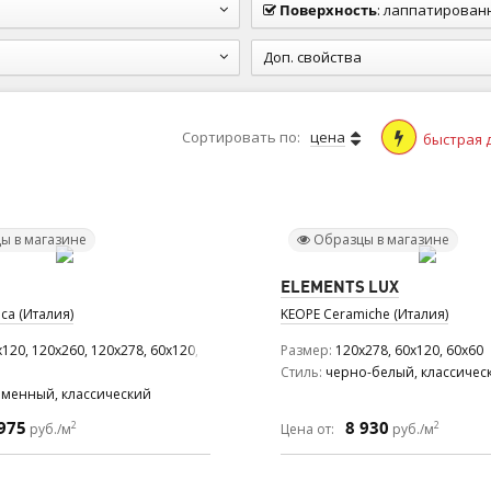
Поверхность
:
лаппатированная (п
Доп. свойства
Сортировать по:
цена
быстрая 
ы в магазине
Образцы в магазине
ELEMENTS LUX
ca (Италия)
KEOPE Ceramiche (Италия)
120, 120x260, 120x278, 60x120, 60x60
Размер
120x278, 60x120, 60x60
Стиль
черно-белый, классичес
еменный, классический
975
8 930
2
2
руб./м
Цена от:
руб./м