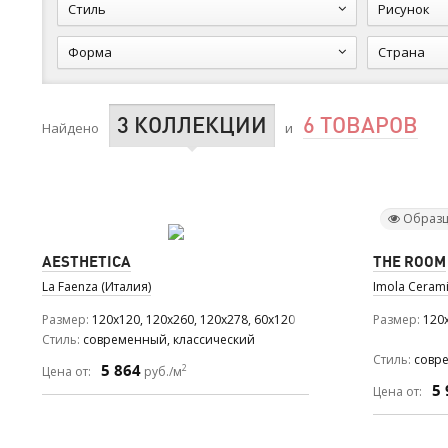
Стиль
Рисунок
Форма
Страна
3 КОЛЛЕКЦИИ
6 ТОВАРОВ
Найдено
и
Образц
AESTHETICA
THE ROOM
La Faenza (Италия)
Imola Cerami
Размер
120x120, 120x260, 120x278, 60x120
Размер
120x
Стиль
современный, классический
Стиль
совр
5 864
2
Цена от:
руб./м
5 
Цена от: