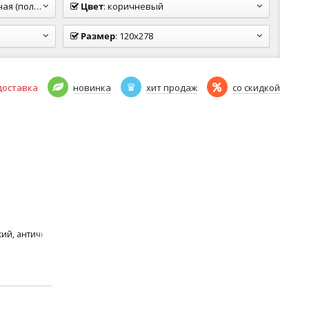
олуполир.)
Цвет
:
коричневый
Размер
:
120x278
доставка
новинка
хит продаж
со скидкой
кий, античный