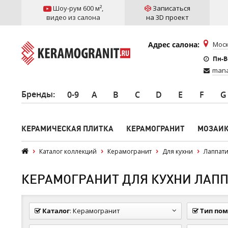
Шоу-рум 600 м²
,
Записаться
видео из салона
на 3D проект
Адрес салона:
Моск
Пн-Вс
mana
Бренды
:
0-9
A
B
C
D
E
F
G
КЕРАМИЧЕСКАЯ ПЛИТКА
КЕРАМОГРАНИТ
МОЗАИ
Каталог коллекций
Керамогранит
Для кухни
Лаппати
КЕРАМОГРАНИТ ДЛЯ КУХНИ ЛАПП
Каталог
:
Керамогранит
Тип по