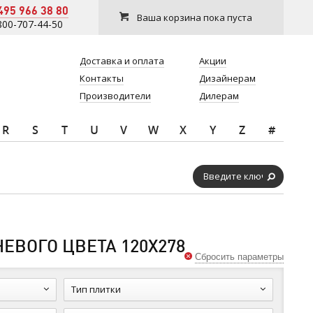
495 966 38 80
Ваша корзина пока пуста
800-707-44-50
Доставка и оплата
Акции
Контакты
Дизайнерам
Производители
Дилерам
R
S
T
U
V
W
X
Y
Z
#
ЕВОГО ЦВЕТА 120Х278
Сбросить параметры
Тип плитки