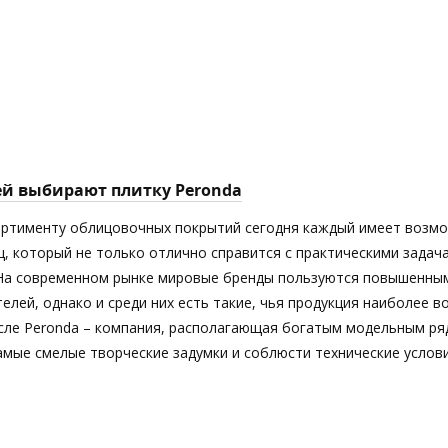
ей выбирают плитку Peronda
ортименту облицовочных покрытий сегодня каждый имеет возм
ц, который не только отлично справится с практическими задач
 На современном рынке мировые бренды пользуются повышенны
елей, однако и среди них есть такие, чья продукция наиболее 
исле Peronda – компания, располагающая богатым модельным ря
мые смелые творческие задумки и соблюсти технические услови