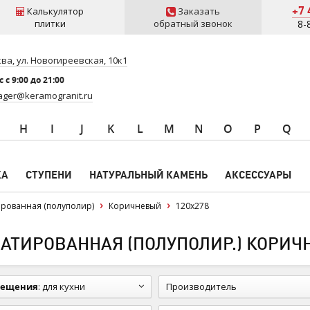
+7 
Калькулятор
Заказать
плитки
обратный звонок
8-
ва, ул. Новогиреевская, 10к1
 c 9:00 до 21:00
ger@keramogranit.ru
H
I
J
K
L
M
N
O
P
Q
КА
СТУПЕНИ
НАТУРАЛЬНЫЙ КАМЕНЬ
АКСЕССУАРЫ
рованная (полуполир)
Коричневый
120x278
АТИРОВАННАЯ (ПОЛУПОЛИР.) КОРИЧН
мещения
:
для кухни
Производитель