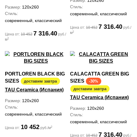
Размер
120x260
Стиль
Размер
120x260
Стиль
современный, классический
современный, классический
7 316.40
Цена от:
10 452
руб./
7 316.40
2
м
Цена от:
10 452
руб./
2
м
PORTLOREN BLACK BIG
CALACATTA GREEN BIG
SIZES
SIZES
доставим завтра
-30%
доставим завтра
TAU Ceramica (Испания)
TAU Ceramica (Испания)
Размер
120x260
Стиль
Размер
120x260
современный, классический
Стиль
современный, классический
10 452
2
Цена от:
руб./м
7 316.40
Цена от:
10 452
руб./