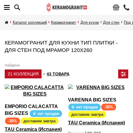
Каталог коллекций
Керамогранит
Для кухни
Для стен
Под 
КЕРАМОГРАНИТ ДЛЯ КУХНИ ТИП ПЛИТКИ -
ДЛЯ СТЕН ПОД МРАМОР 120Х260
Найдено
21 КОЛЛЕКЦИЯ
43 ТОВАРА
и
VARENNA BIG SIZES
EMPORIO CALACATTA
хит продаж
-30%
BIG SIZES
хит продаж
доставим завтра
-30%
доставим завтра
TAU Ceramica (Испания)
TAU Ceramica (Испания)