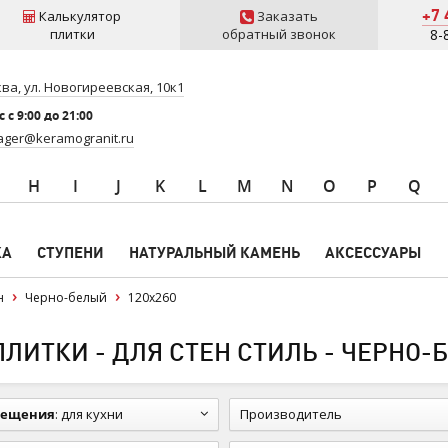
+7 
Калькулятор
Заказать
плитки
обратный звонок
8-
ва, ул. Новогиреевская, 10к1
 c 9:00 до 21:00
ger@keramogranit.ru
H
I
J
K
L
M
N
O
P
Q
КА
СТУПЕНИ
НАТУРАЛЬНЫЙ КАМЕНЬ
АКСЕССУАРЫ
н
Черно-белый
120x260
ЛИТКИ - ДЛЯ СТЕН СТИЛЬ - ЧЕРНО-Б
мещения
:
для кухни
Производитель