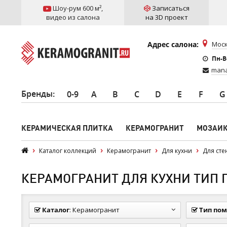
Шоу-рум 600 м²
,
Записаться
видео из салона
на 3D проект
Адрес салона:
Моск
Пн-Вс
mana
Бренды
:
0-9
A
B
C
D
E
F
G
КЕРАМИЧЕСКАЯ ПЛИТКА
КЕРАМОГРАНИТ
МОЗАИ
Каталог коллекций
Керамогранит
Для кухни
Для сте
КЕРАМОГРАНИТ ДЛЯ КУХНИ ТИП П
Каталог
:
Керамогранит
Тип по