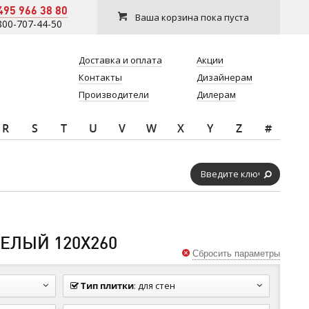
495 966 38 80
Ваша корзина пока пуста
800-707-44-50
Доставка и оплата
Акции
Контакты
Дизайнерам
Производители
Дилерам
R
S
T
U
V
W
X
Y
Z
#
ЕЛЫЙ 120Х260
Сбросить параметры
Тип плитки
:
для стен