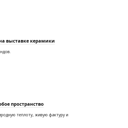
 на выставке керамики
ендов.
юбое пространство
иродную теплоту, живую фактуру и