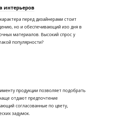
а интерьеров
характера перед дизайнерами стоит
дению, но и обеспечивающий изо дня в
очных материалов. Высокий спрос у
 такой популярности?
именту продукции позволяет подобрать
 чаще отдают предпочтение
кающий согласованные по цвету,
ских задумок.