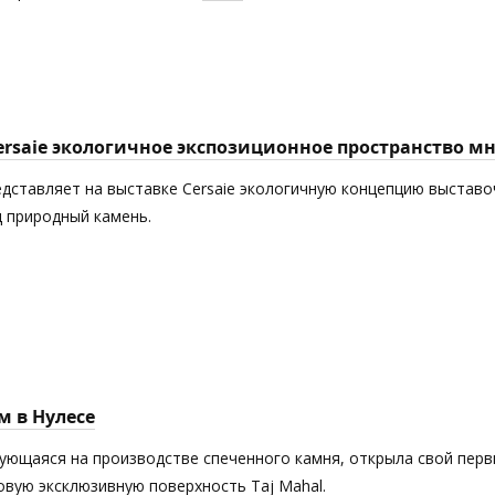
Cersaie экологичное экспозиционное пространство 
едставляет на выставке Cersaie экологичную концепцию выставоч
 природный камень.
м в Нулесе
рующаяся на производстве спеченного камня, открыла свой пер
новую эксклюзивную поверхность Taj Mahal.