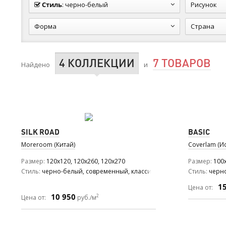
Стиль
:
черно-белый
Рисунок
Форма
Страна
4 КОЛЛЕКЦИИ
7 ТОВАРОВ
Найдено
и
SILK ROAD
BASIC
Moreroom (Китай)
Coverlam (И
Размер
120x120, 120x260, 120x270
Размер
100x
Стиль
черно-белый, современный, классический
Стиль
черн
1
Цена от:
10 950
2
Цена от:
руб./м