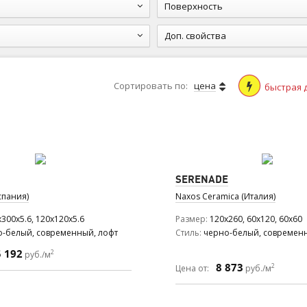
Поверхность
Доп. свойства
Сортировать по:
цена
быстрая 
SERENADE
спания)
Naxos Ceramica (Италия)
300x5.6, 120x120x5.6
Размер
120x260, 60x120, 60x60
о-белый, современный, лофт
Стиль
черно-белый, современн
5 192
2
руб./м
8 873
2
Цена от:
руб./м