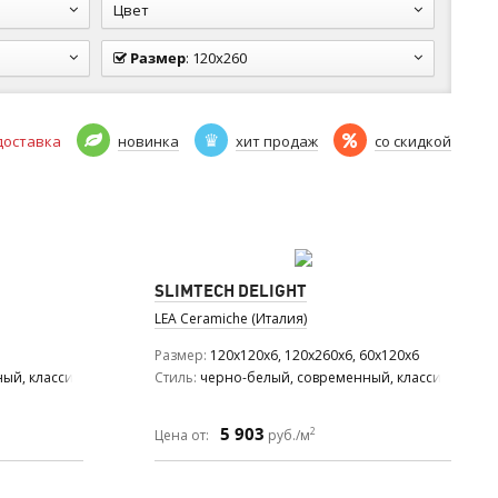
Цвет
Размер
:
120x260
доставка
новинка
хит продаж
со скидкой
SLIMTECH DELIGHT
LEA Ceramiche (Италия)
Размер
120x120x6, 120x260x6, 60x120x6
ый, классический, средиземноморский, модерн, ар деко
Стиль
черно-белый, современный, классический
5 903
2
Цена от:
руб./м