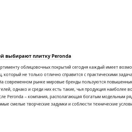
ей выбирают плитку Peronda
ортименту облицовочных покрытий сегодня каждый имеет возм
ц, который не только отлично справится с практическими задач
 На современном рынке мировые бренды пользуются повышенны
елей, однако и среди них есть такие, чья продукция наиболее 
исле Peronda – компания, располагающая богатым модельным ря
мые смелые творческие задумки и соблюсти технические услови