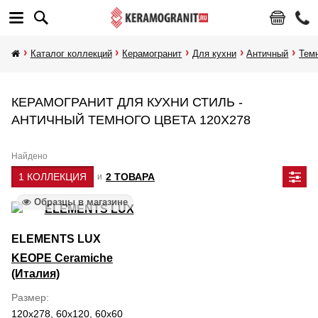
Каталог коллекций
Керамогранит
Для кухни
Античный
Тем
КЕРАМОГРАНИТ ДЛЯ КУХНИ СТИЛЬ -
АНТИЧНЫЙ ТЕМНОГО ЦВЕТА 120Х278
Найдено
1 КОЛЛЕКЦИЯ
2 ТОВАРА
и
Образцы в магазине
ELEMENTS LUX
KEOPE Ceramiche
(Италия)
Размер
120x278, 60x120, 60x60