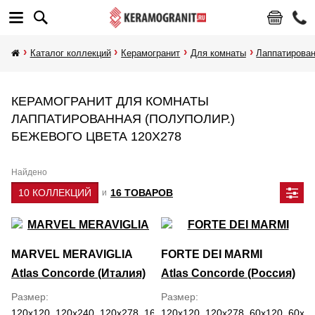
Каталог коллекций
Керамогранит
Для комнаты
Лаппатирован
КЕРАМОГРАНИТ ДЛЯ КОМНАТЫ
ЛАППАТИРОВАННАЯ (ПОЛУПОЛИР.)
БЕЖЕВОГО ЦВЕТА 120Х278
Найдено
10 КОЛЛЕКЦИЙ
16 ТОВАРОВ
и
MARVEL MERAVIGLIA
FORTE DEI MARMI
Atlas Concorde (Италия)
Atlas Concorde (Россия)
Размер
Размер
120x120, 120x240, 120x278, 160x320, 30x60, 59.5x118.2, 60x120,
120x120, 120x278, 60x120, 60x60