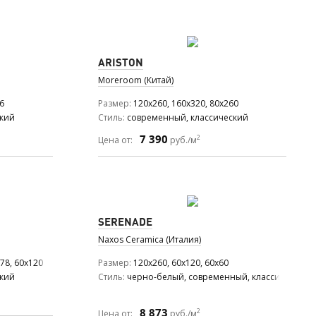
ARISTON
Moreroom (Китай)
6
Размер
120x260, 160x320, 80x260
ский
Стиль
современный, классический
7 390
2
Цена от:
руб./м
SERENADE
Naxos Ceramica (Италия)
78, 60x120
Размер
120x260, 60x120, 60x60
ский
Стиль
черно-белый, современный, классический,
8 873
2
Цена от:
руб./м