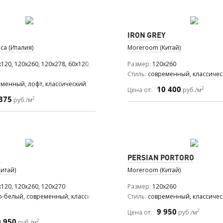
IRON GREY
ca (Италия)
Moreroom (Китай)
120, 120x260, 120x278, 60x120, 60x60
Размер
120x260
Стиль
современный, классиче
менный, лофт, классический
10 400
2
Цена от:
руб./м
375
2
руб./м
D
PERSIAN PORTORO
итай)
Moreroom (Китай)
120, 120x260, 120x270
Размер
120x260
о-белый, современный, классический
Стиль
современный, классиче
9 950
2
Цена от:
руб./м
0 950
2
руб./м