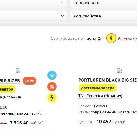
Поверхность
Доп. свойства
Сортировать по:
цена
быстрая 
PORTLOREN BLACK BIG SI
IG SIZES
-30%
доставим завтра
завтра
TAU Ceramica (Испания)
a (Испания)
Размер
120x260
x260
Стиль
современный, классиче
еменный, классический
10 452
2
Цена от:
руб./м
7 316.40
2
 452
руб./м