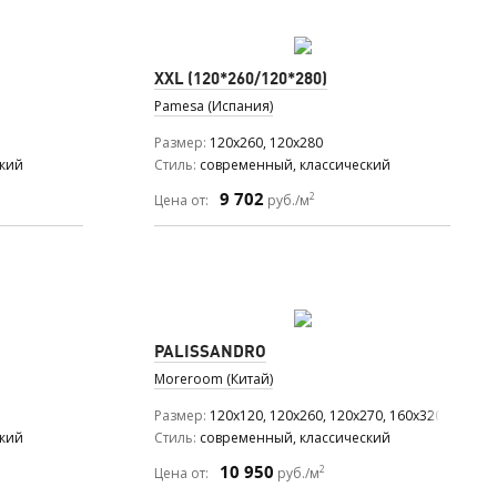
XXL (120*260/120*280)
Pamesa (Испания)
Размер
120x260, 120x280
ский
Стиль
современный, классический
9 702
2
Цена от:
руб./м
PALISSANDRO
Moreroom (Китай)
Размер
120x120, 120x260, 120x270, 160x320
ский
Стиль
современный, классический
10 950
2
Цена от:
руб./м