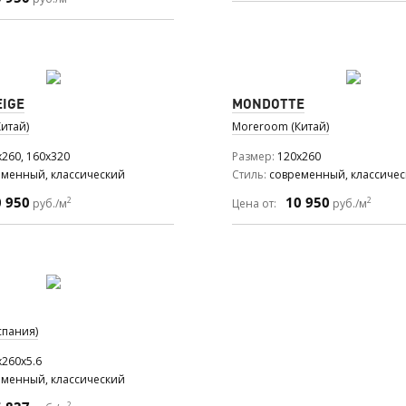
EIGE
MONDOTTE
итай)
Moreroom (Китай)
x260, 160x320
Размер
120x260
еменный, классический
Стиль
современный, классиче
0 950
10 950
2
2
руб./м
Цена от:
руб./м
спания)
x260x5.6
еменный, классический
2