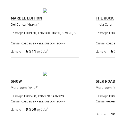
MARBLE EDITION
THE ROCK
Del Conca (Италия)
Imola Cerami
Размер
120x120, 120x260, 30x60, 60x120, 60x60
Размер
120x
Стиль
современный, классический
Стиль
совре
6 911
6 
2
Цена от:
руб./м
Цена от:
SNOW
SILK ROA
Moreroom (Китай)
Moreroom (К
Размер
120x260, 120x270, 160x320
Размер
120x
Стиль
современный, классический
Стиль
черн
9 950
2
Цена от:
руб./м
1
Цена от: