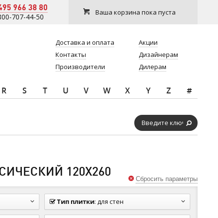
495 966 38 80
Ваша корзина пока пуста
800-707-44-50
Доставка и оплата
Акции
Контакты
Дизайнерам
Производители
Дилерам
R
S
T
U
V
W
X
Y
Z
#
СИЧЕСКИЙ 120Х260
Сбросить параметры
Тип плитки
:
для стен