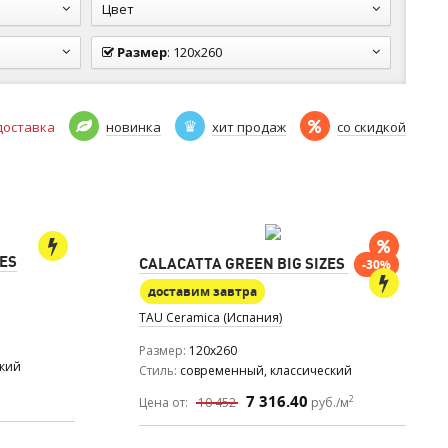
Цвет
Размер
:
120x260
доставка
новинка
хит продаж
со скидкой
ZES
CALACATTA GREEN BIG SIZES
-30%
доставим завтра
TAU Ceramica (Испания)
Размер
120x260
ский
Стиль
современный, классический
7 316.40
2
Цена от:
10 452
руб./м