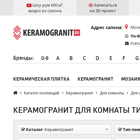
Шоу-рум 600 м²
,
Записаться
видео из салона
на 3D проект
Адрес салона:
Моск
Пн-Вс
mana
Бренды
:
0-9
A
B
C
D
E
F
G
КЕРАМИЧЕСКАЯ ПЛИТКА
КЕРАМОГРАНИТ
МОЗАИ
Каталог коллекций
Керамогранит
Для комнаты
Для 
КЕРАМОГРАНИТ ДЛЯ КОМНАТЫ ТИП
Каталог
:
Керамогранит
Тип по