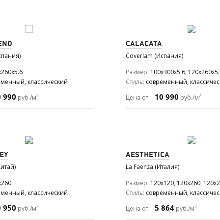
ENO
CALACATA
спания)
Coverlam (Испания)
x260x5.6
Размер
100x300x5.6, 120x260x5.
еменный, классический
Стиль
современный, классиче
0 990
10 990
2
2
руб./м
Цена от:
руб./м
EY
AESTHETICA
итай)
La Faenza (Италия)
x260
Размер
120x120, 120x260, 120x2
еменный, классический
Стиль
современный, классиче
0 950
5 864
2
2
руб./м
Цена от:
руб./м