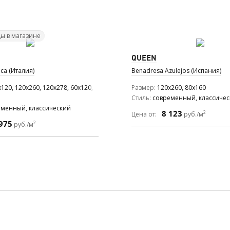
ы в магазине
QUEEN
ca (Италия)
Benadresa Azulejos (Испания)
120, 120x260, 120x278, 60x120, 60x60
Размер
120x260, 80x160
Стиль
современный, классиче
еменный, классический
8 123
2
Цена от:
руб./м
975
2
руб./м