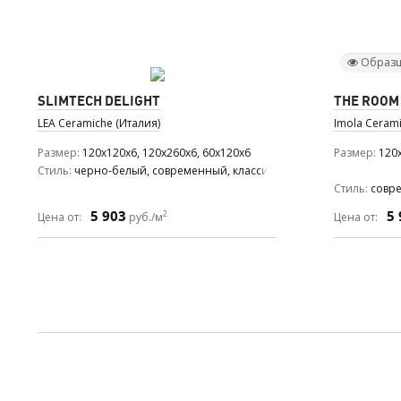
Образц
SLIMTECH DELIGHT
THE ROOM
LEA Ceramiche (Италия)
Imola Cerami
Размер
120x120x6, 120x260x6, 60x120x6
Размер
120x
Стиль
черно-белый, современный, классический
Стиль
совр
5 903
5 
2
Цена от:
руб./м
Цена от: