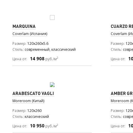
MARQUINA
CUARZO R
Coverlam (Испания)
Coverlam (И
Размер
120x260x5.6
Размер
120
Стиль
современный, классический
Стиль
совр
14 908
1
2
Цена от:
руб./м
Цена от:
ARABESCATO VAGLI
AMBER GR
Moreroom (Китай)
Moreroom (К
Размер
120x260
Размер
120
Стиль
классический
Стиль
совр
10 950
1
2
Цена от:
руб./м
Цена от: