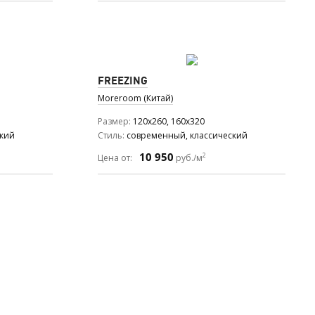
FREEZING
Moreroom (Китай)
Размер
120x260, 160x320
ский
Стиль
современный, классический
10 950
2
Цена от:
руб./м