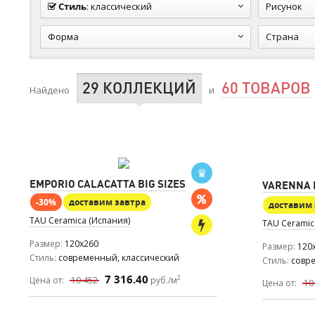
Стиль
:
классический
Рисунок
Форма
Страна
29 КОЛЛЕКЦИЙ
60 ТОВАРОВ
Найдено
и
EMPORIO CALACATTA BIG SIZES
VARENNA B
-30%
доставим завтра
доставим 
TAU Ceramica (Испания)
TAU Ceramic
Размер
120x260
Размер
120
Стиль
современный, классический
Стиль
совр
7 316.40
2
Цена от:
10 452
руб./м
Цена от:
10