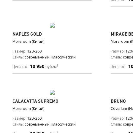
NAPLES GOLD
MIRAGE B
Moreroom (Китай)
Moreroom (К
Размер
120x260
Размер
120
Стиль
современный, классический
Стиль
совр
10 950
1
2
Цена от:
руб./м
Цена от:
CALACATTA SUPREMO
BRUNO
Moreroom (Китай)
Coverlam (И
Размер
120x260
Размер
120
Стиль
современный, классический
Стиль
совр
2