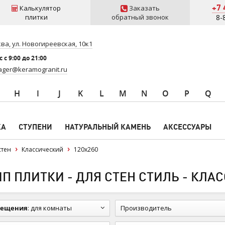
+7 
Калькулятор
Заказать
плитки
обратный звонок
8-
ва, ул. Новогиреевская, 10к1
 c 9:00 до 21:00
ger@keramogranit.ru
H
I
J
K
L
M
N
O
P
Q
КА
СТУПЕНИ
НАТУРАЛЬНЫЙ КАМЕНЬ
АКСЕССУАРЫ
стен
Классический
120x260
 ПЛИТКИ - ДЛЯ СТЕН СТИЛЬ - КЛАС
мещения
:
для комнаты
Производитель