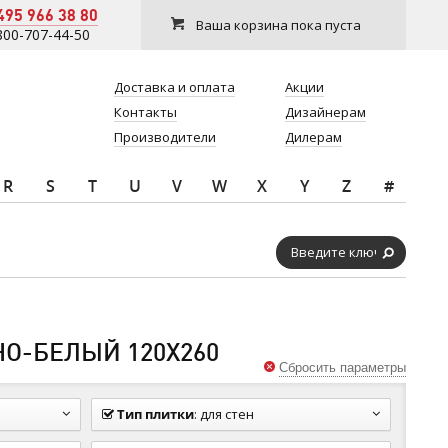
495 966 38 80
Ваша корзина пока пуста
800-707-44-50
Доставка и оплата
Акции
Контакты
Дизайнерам
Производители
Дилерам
R
S
T
U
V
W
X
Y
Z
#
НО-БЕЛЫЙ 120Х260
Сбросить параметры
Тип плитки
:
для стен