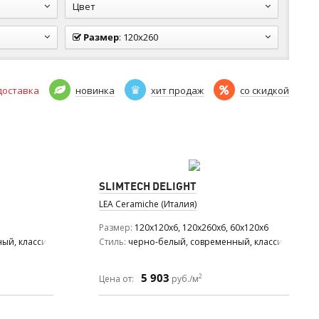
Цвет
Размер
:
120x260
доставка
новинка
хит продаж
со скидкой
SLIMTECH DELIGHT
LEA Ceramiche (Италия)
Размер
120x120x6, 120x260x6, 60x120x6
ый, классический, средиземноморский, модерн, ар деко
Стиль
черно-белый, современный, классический
5 903
2
Цена от:
руб./м