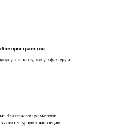
юбое пространство
иродную теплоту, живую фактуру и
тки. Вертикально уложенный
ую архитектурную композицию.