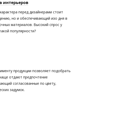
а интерьеров
характера перед дизайнерами стоит
дению, но и обеспечивающий изо дня в
очных материалов. Высокий спрос у
 такой популярности?
именту продукции позволяет подобрать
 чаще отдают предпочтение
кающий согласованные по цвету,
ских задумок.