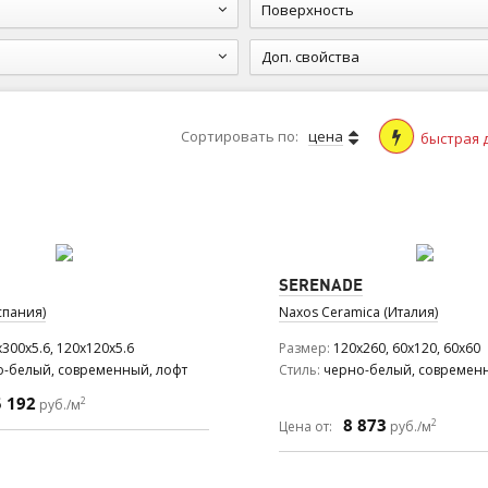
Поверхность
Доп. свойства
Сортировать по:
цена
быстрая 
SERENADE
спания)
Naxos Ceramica (Италия)
300x5.6, 120x120x5.6
Размер
120x260, 60x120, 60x60
о-белый, современный, лофт
Стиль
черно-белый, современн
5 192
2
руб./м
8 873
2
Цена от:
руб./м