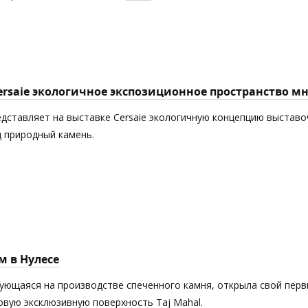
Cersaie экологичное экспозиционное пространство 
едставляет на выставке Cersaie экологичную концепцию выставоч
 природный камень.
м в Нулесе
рующаяся на производстве спеченного камня, открыла свой пер
новую эксклюзивную поверхность Taj Mahal.