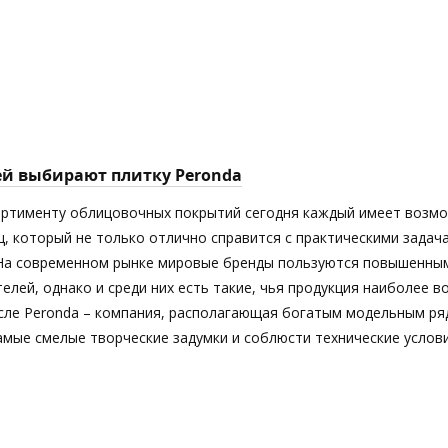
ей выбирают плитку Peronda
ортименту облицовочных покрытий сегодня каждый имеет возм
ц, который не только отлично справится с практическими задач
 На современном рынке мировые бренды пользуются повышенны
елей, однако и среди них есть такие, чья продукция наиболее 
исле Peronda – компания, располагающая богатым модельным ря
мые смелые творческие задумки и соблюсти технические услови