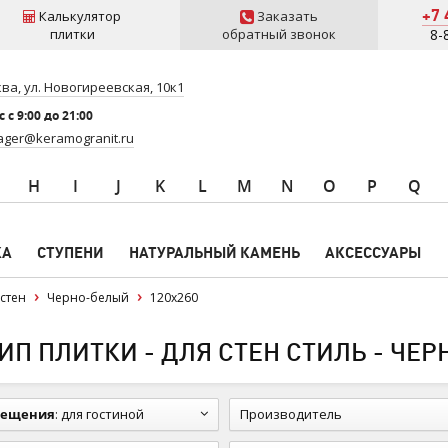
+7 
Калькулятор
Заказать
плитки
обратный звонок
8-
ва, ул. Новогиреевская, 10к1
 c 9:00 до 21:00
ger@keramogranit.ru
H
I
J
K
L
M
N
O
P
Q
КА
СТУПЕНИ
НАТУРАЛЬНЫЙ КАМЕНЬ
АКСЕССУАРЫ
стен
Черно-белый
120x260
П ПЛИТКИ - ДЛЯ СТЕН СТИЛЬ - ЧЕР
мещения
:
для гостиной
Производитель