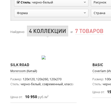
Стиль
:
черно-белый
Рисунок
Форма
Страна
4 КОЛЛЕКЦИИ
7 ТОВАРОВ
Найдено
и
SILK ROAD
BASIC
Moreroom (Китай)
Coverlam (И
Размер
120x120, 120x260, 120x270
Размер
100x
Стиль
черно-белый, современный, классический
Стиль
черн
1
Цена от:
10 950
2
Цена от:
руб./м