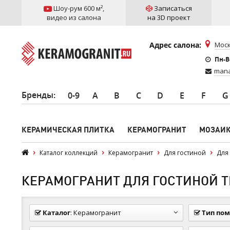
Шоу-рум 600 м²
,
Записаться
видео из салона
на 3D проект
Адрес салона:
Моск
Пн-Вс
mana
Бренды
:
0-9
A
B
C
D
E
F
G
КЕРАМИЧЕСКАЯ ПЛИТКА
КЕРАМОГРАНИТ
МОЗАИ
Каталог коллекций
Керамогранит
Для гостиной
Для 
КЕРАМОГРАНИТ ДЛЯ ГОСТИНОЙ ТИ
Каталог
:
Керамогранит
Тип по