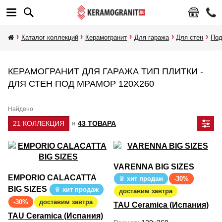
Каталог коллекций
Керамогранит
Для гаража
Для стен
Под
КЕРАМОГРАНИТ ДЛЯ ГАРАЖА ТИП ПЛИТКИ -
ДЛЯ СТЕН ПОД МРАМОР 120Х260
Найдено
21 КОЛЛЕКЦИЯ
43 ТОВАРА
и
VARENNA BIG SIZES
EMPORIO CALACATTA
хит продаж
-30%
BIG SIZES
хит продаж
доставим завтра
-30%
доставим завтра
TAU Ceramica (Испания)
TAU Ceramica (Испания)