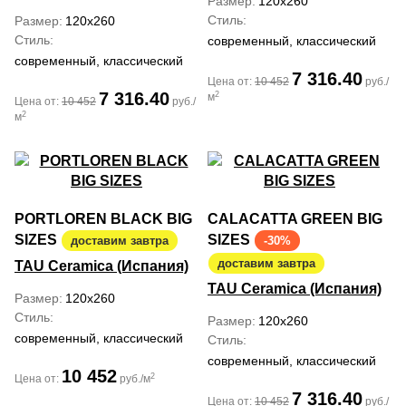
Размер
120x260
Стиль
Размер
120x260
Стиль
современный, классический
современный, классический
7 316.40
Цена от:
10 452
руб./
7 316.40
2
м
Цена от:
10 452
руб./
2
м
PORTLOREN BLACK BIG
CALACATTA GREEN BIG
SIZES
SIZES
доставим завтра
-30%
доставим завтра
TAU Ceramica (Испания)
TAU Ceramica (Испания)
Размер
120x260
Стиль
Размер
120x260
современный, классический
Стиль
современный, классический
10 452
2
Цена от:
руб./м
7 316.40
Цена от:
10 452
руб./