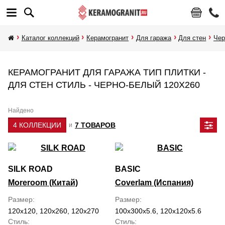
Каталог коллекций
Керамогранит
Для гаража
Для стен
Чер
КЕРАМОГРАНИТ ДЛЯ ГАРАЖА ТИП ПЛИТКИ -
ДЛЯ СТЕН СТИЛЬ - ЧЕРНО-БЕЛЫЙ 120Х260
Найдено
4 КОЛЛЕКЦИИ
7 ТОВАРОВ
и
SILK ROAD
BASIC
Moreroom (Китай)
Coverlam (Испания)
Размер
Размер
120x120, 120x260, 120x270
100x300x5.6, 120x120x5.6
Стиль
Стиль