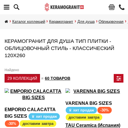
Каталог коллекций
Керамогранит
Для душа
Облицовочная
КЕРАМОГРАНИТ ДЛЯ ДУША ТИП ПЛИТКИ -
ОБЛИЦОВОЧНЫЙ СТИЛЬ - КЛАССИЧЕСКИЙ
120Х260
Найдено
29 КОЛЛЕКЦИЙ
60 ТОВАРОВ
и
VARENNA BIG SIZES
EMPORIO CALACATTA
хит продаж
-30%
BIG SIZES
хит продаж
доставим завтра
-30%
доставим завтра
TAU Ceramica (Испания)