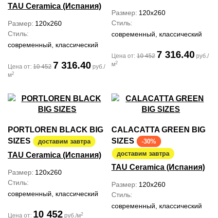
TAU Ceramica (Испания)
Размер
120x260
Стиль
Размер
120x260
Стиль
современный, классический
современный, классический
7 316.40
Цена от:
10 452
руб./
7 316.40
2
м
Цена от:
10 452
руб./
2
м
PORTLOREN BLACK BIG
CALACATTA GREEN BIG
SIZES
SIZES
доставим завтра
-30%
доставим завтра
TAU Ceramica (Испания)
TAU Ceramica (Испания)
Размер
120x260
Стиль
Размер
120x260
современный, классический
Стиль
современный, классический
10 452
2
Цена от:
руб./м