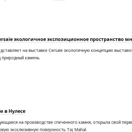
Cersaie экологичное экспозиционное пространство 
едставляет на выставке Cersaie экологичную концепцию выставоч
 природный камень.
м в Нулесе
рующаяся на производстве спеченного камня, открыла свой пер
новую эксклюзивную поверхность Taj Mahal.