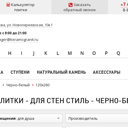
+7 
Калькулятор
Заказать
плитки
обратный звонок
8-
ва, ул. Новогиреевская, 10к1
 c 9:00 до 21:00
ger@keramogranit.ru
H
I
J
K
L
M
N
O
P
Q
КА
СТУПЕНИ
НАТУРАЛЬНЫЙ КАМЕНЬ
АКСЕССУАРЫ
н
Черно-белый
120x260
ИТКИ - ДЛЯ СТЕН СТИЛЬ - ЧЕРНО-Б
мещения
:
для душа
Производитель