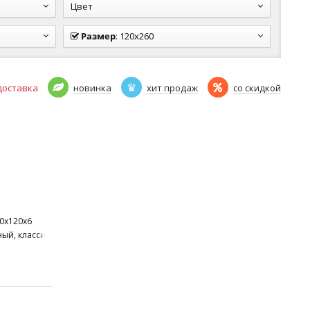
Цвет
Размер
:
120x260
доставка
новинка
хит продаж
со скидкой
60x120x6
еко
ый, классический