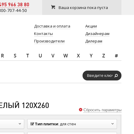
495 966 38 80
Ваша корзина пока пуста
800-707-44-50
Доставка и оплата
Акции
Контакты
Дизайнерам
Производители
Дилерам
R
S
T
U
V
W
X
Y
Z
#
ЕЛЫЙ 120Х260
Сбросить параметры
Тип плитки
:
для стен