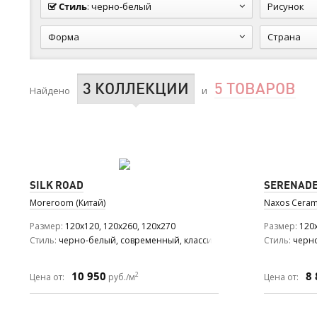
Стиль
:
черно-белый
Рисунок
Форма
Страна
3 КОЛЛЕКЦИИ
5 ТОВАРОВ
Найдено
и
SILK ROAD
SERENAD
Moreroom (Китай)
Naxos Ceram
Размер
120x120, 120x260, 120x270
Размер
120x
Стиль
черно-белый, современный, классический
Стиль
черно
10 950
8 
2
Цена от:
руб./м
Цена от: