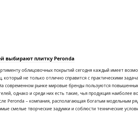
ей выбирают плитку Peronda
ортименту облицовочных покрытий сегодня каждый имеет возм
ц, который не только отлично справится с практическими задач
 На современном рынке мировые бренды пользуются повышенны
елей, однако и среди них есть такие, чья продукция наиболее 
исле Peronda – компания, располагающая богатым модельным ря
мые смелые творческие задумки и соблюсти технические услови