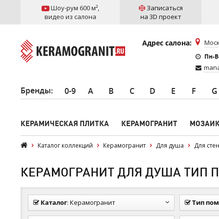
Шоу-рум 600 м²
,
Записаться
видео из салона
на 3D проект
Адрес салона:
Моск
Пн-Вс
mana
Бренды
:
0-9
A
B
C
D
E
F
G
КЕРАМИЧЕСКАЯ ПЛИТКА
КЕРАМОГРАНИТ
МОЗАИ
Каталог коллекций
Керамогранит
Для душа
Для сте
КЕРАМОГРАНИТ ДЛЯ ДУША ТИП ПЛ
Каталог
:
Керамогранит
Тип по