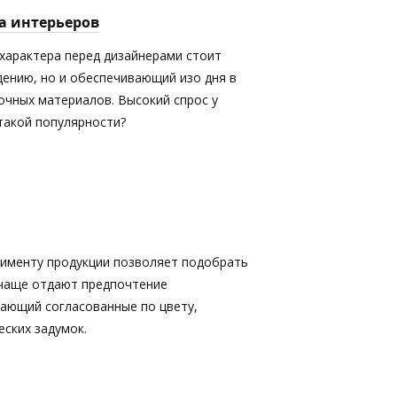
а интерьеров
характера перед дизайнерами стоит
дению, но и обеспечивающий изо дня в
очных материалов. Высокий спрос у
 такой популярности?
именту продукции позволяет подобрать
 чаще отдают предпочтение
кающий согласованные по цвету,
ских задумок.