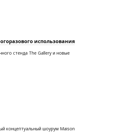
многоразового использования
ного стенда The Gallery и новые
вый концептуальный шоурум Maison