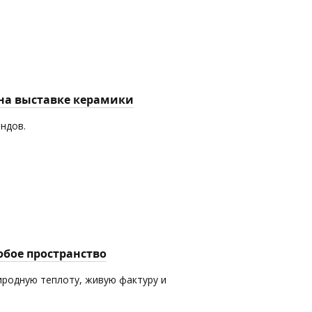
 на выставке керамики
ендов.
юбое пространство
иродную теплоту, живую фактуру и