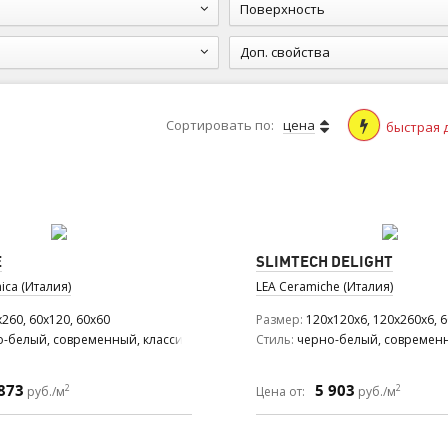
Поверхность
Доп. свойства
Сортировать по:
цена
быстрая 
E
SLIMTECH DELIGHT
ica (Италия)
LEA Ceramiche (Италия)
260, 60x120, 60x60
Размер
120x120x6, 120x260x6, 
-белый, современный, классический, средиземноморский, модерн, ар д
Стиль
черно-белый, современн
873
5 903
2
2
руб./м
Цена от:
руб./м