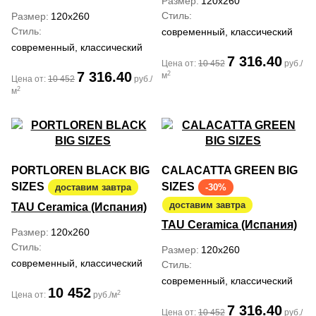
Размер
120x260
Стиль
Размер
120x260
Стиль
современный, классический
современный, классический
7 316.40
Цена от:
10 452
руб./
7 316.40
2
м
Цена от:
10 452
руб./
2
м
PORTLOREN BLACK BIG
CALACATTA GREEN BIG
SIZES
SIZES
доставим завтра
-30%
доставим завтра
TAU Ceramica (Испания)
TAU Ceramica (Испания)
Размер
120x260
Стиль
Размер
120x260
современный, классический
Стиль
современный, классический
10 452
2
Цена от:
руб./м
7 316.40
Цена от:
10 452
руб./