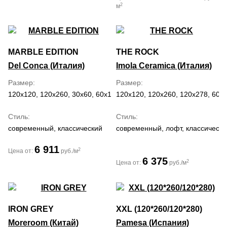
2
м
MARBLE EDITION
THE ROCK
Del Conca (Италия)
Imola Ceramica (Италия)
Размер
Размер
120x120, 120x260, 30x60, 60x120, 60x60
120x120, 120x260, 120x278, 60x
Стиль
Стиль
современный, классический
современный, лофт, классически
6 911
2
Цена от:
руб./м
6 375
2
Цена от:
руб./м
IRON GREY
XXL (120*260/120*280)
Moreroom (Китай)
Pamesa (Испания)