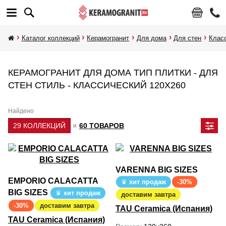
Каталог коллекций
Керамогранит
Для дома
Для стен
Клас
КЕРАМОГРАНИТ ДЛЯ ДОМА ТИП ПЛИТКИ - ДЛЯ
СТЕН СТИЛЬ - КЛАССИЧЕСКИЙ 120Х260
Найдено
29 КОЛЛЕКЦИЙ
60 ТОВАРОВ
и
VARENNA BIG SIZES
EMPORIO CALACATTA
хит продаж
-30%
BIG SIZES
хит продаж
доставим завтра
-30%
доставим завтра
TAU Ceramica (Испания)
TAU Ceramica (Испания)