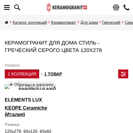
Каталог коллекций
Керамогранит
Для дома
Греческий
Сер
КЕРАМОГРАНИТ ДЛЯ ДОМА СТИЛЬ -
ГРЕЧЕСКИЙ СЕРОГО ЦВЕТА 120Х278
Найдено
1 КОЛЛЕКЦИЯ
1 ТОВАР
и
Образцы в магазине
ELEMENTS LUX
KEOPE Ceramiche
(Италия)
Размер
120x278, 60x120, 60x60