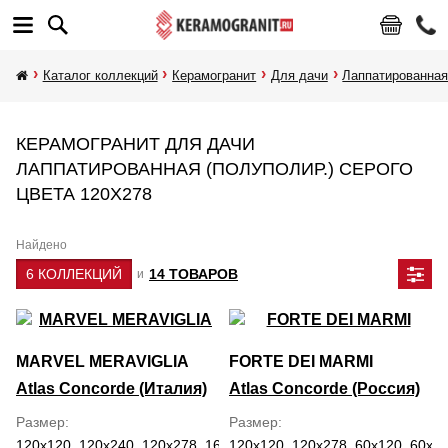
Каталог коллекций
Керамогранит
Для дачи
Лаппатированная
КЕРАМОГРАНИТ ДЛЯ ДАЧИ
ЛАППАТИРОВАННАЯ (ПОЛУПОЛИР.) СЕРОГО
ЦВЕТА 120Х278
Найдено
6 КОЛЛЕКЦИЙ
14 ТОВАРОВ
и
MARVEL MERAVIGLIA
FORTE DEI MARMI
Atlas Concorde (Италия)
Atlas Concorde (Россия)
Размер
Размер
120x120, 120x240, 120x278, 160x320, 30x60, 59.5x118.2, 60x120,
120x120, 120x278, 60x120, 60x60