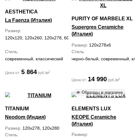
AESTHETICA
PURITY OF MARBELE XL
La Faenza (Италия)
Supergres Ceramiche
Размер
(Италия)
120x120, 120x260, 120x278, 60x120
Размер
120x278x6
Стиль
Стиль
современный, классический
черно-белый, современный, кла
5 864
2
Цена от:
руб./м
14 990
2
Цена от:
руб./м
Образцы в магазине
TITANIUM
ELEMENTS LUX
Neodom (Индия)
KEOPE Ceramiche
(Италия)
Размер
120x278, 120x280
Размер
Стиль