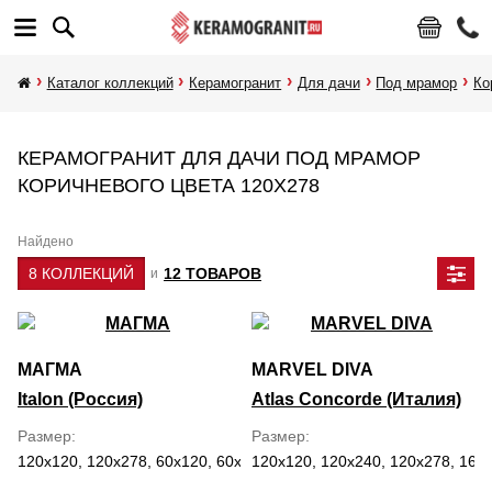
Каталог коллекций
Керамогранит
Для дачи
Под мрамор
Ко
КЕРАМОГРАНИТ ДЛЯ ДАЧИ ПОД МРАМОР
КОРИЧНЕВОГО ЦВЕТА 120Х278
Найдено
8 КОЛЛЕКЦИЙ
12 ТОВАРОВ
и
МАГМА
MARVEL DIVA
Italon (Россия)
Atlas Concorde (Италия)
Размер
Размер
120x120, 120x278, 60x120, 60x60, 80x160
120x120, 120x240, 120x278, 160