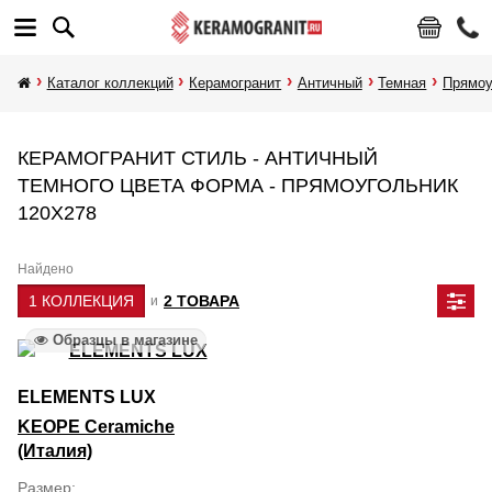
Каталог коллекций
Керамогранит
Античный
Темная
Прямоу
КЕРАМОГРАНИТ СТИЛЬ - АНТИЧНЫЙ
ТЕМНОГО ЦВЕТА ФОРМА - ПРЯМОУГОЛЬНИК
120Х278
Найдено
1 КОЛЛЕКЦИЯ
2 ТОВАРА
и
Образцы в магазине
ELEMENTS LUX
KEOPE Ceramiche
(Италия)
Размер