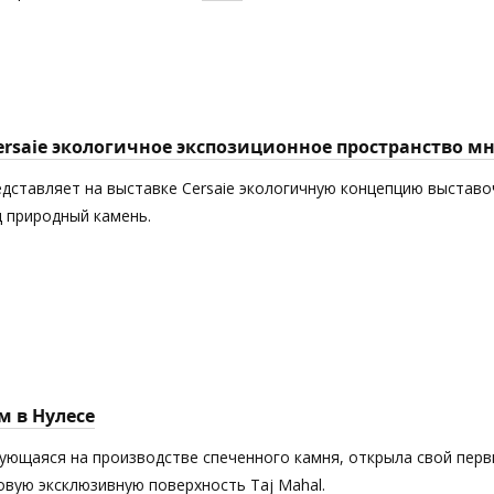
Cersaie экологичное экспозиционное пространство 
едставляет на выставке Cersaie экологичную концепцию выставоч
 природный камень.
м в Нулесе
рующаяся на производстве спеченного камня, открыла свой пер
новую эксклюзивную поверхность Taj Mahal.