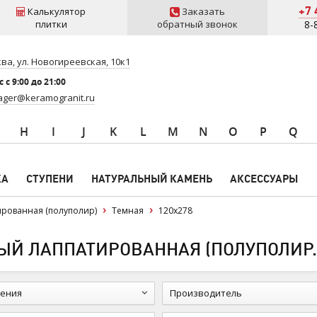
+7 
Калькулятор
Заказать
плитки
обратный звонок
8-
ва, ул. Новогиреевская, 10к1
 c 9:00 до 21:00
ger@keramogranit.ru
H
I
J
K
L
M
N
O
P
Q
КА
СТУПЕНИ
НАТУРАЛЬНЫЙ КАМЕНЬ
АКСЕССУАРЫ
ированная (полуполир)
Темная
120x278
ЫЙ ЛАППАТИРОВАННАЯ (ПОЛУПОЛИР.)
ения
Производитель