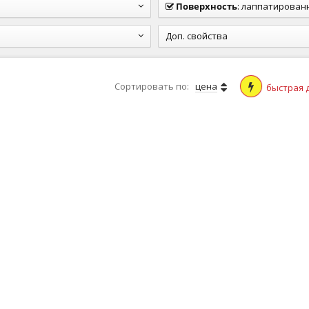
Поверхность
:
лаппатированная (п
Доп. свойства
Сортировать по:
цена
быстрая 