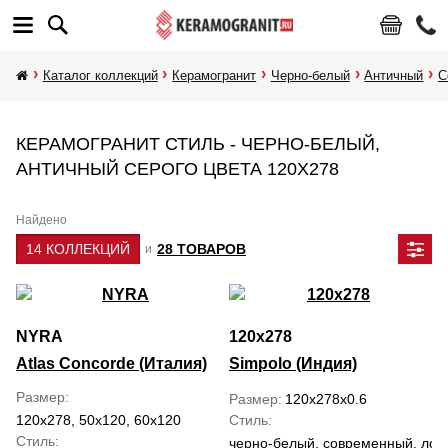
Каталог коллекций
Керамогранит
Черно-белый
Античный
С
КЕРАМОГРАНИТ СТИЛЬ - ЧЕРНО-БЕЛЫЙ,
АНТИЧНЫЙ СЕРОГО ЦВЕТА 120Х278
Найдено
14 КОЛЛЕКЦИЙ
28 ТОВАРОВ
и
NYRA
120x278
Atlas Concorde (Италия)
Simpolo (Индия)
Размер
Размер
120x278x0.6
120x278, 50x120, 60x120
Стиль
Стиль
черно-белый, современный, лофт