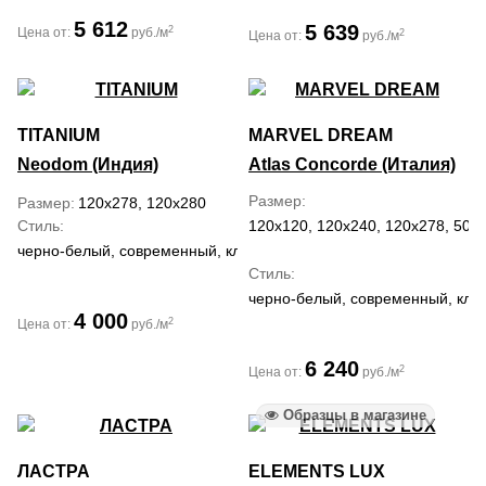
5 612
5 639
2
Цена от:
руб./м
2
Цена от:
руб./м
TITANIUM
MARVEL DREAM
Neodom (Индия)
Atlas Concorde (Италия)
Размер
Размер
120x278, 120x280
Стиль
120x120, 120x240, 120x278, 50x1
черно-белый, современный, классический
Стиль
черно-белый, современный, кла
4 000
2
Цена от:
руб./м
6 240
2
Цена от:
руб./м
Образцы в магазине
ЛАСТРА
ELEMENTS LUX