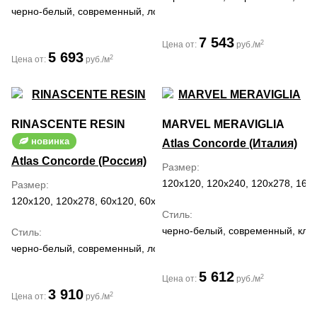
черно-белый, современный, лофт, классический
7 543
2
Цена от:
руб./м
5 693
2
Цена от:
руб./м
RINASCENTE RESIN
MARVEL MERAVIGLIA
новинка
Atlas Concorde (Италия)
Atlas Concorde (Россия)
Размер
120x120, 120x240, 120x278, 160x
Размер
120x120, 120x278, 60x120, 60x60, 7.5x30, 80x160, 80x80
Стиль
черно-белый, современный, кла
Стиль
черно-белый, современный, лофт
5 612
2
Цена от:
руб./м
3 910
2
Цена от:
руб./м