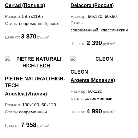
Cerrad (Польша)
Delacora (Россия)
Размер
59.7x119.7
Размер
60x120, 60x60
Стиль
Стиль
современный, лофт
современный, классический
3 870
2
Цена от:
руб./м
2 390
2
Цена от:
руб./м
CLEON
PIETRE NATURALI HIGH-
Argenta (Испания)
TECH
Размер
60x120
Ariostea (Италия)
Стиль
современный
Размер
100x100, 60x120
4 990
Стиль
современный
2
Цена от:
руб./м
7 958
2
Цена от:
руб./м