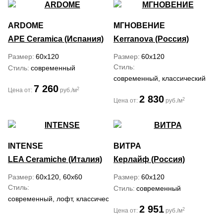
ARDOME
МГНОВЕНИЕ
APE Ceramica (Испания)
Kerranova (Россия)
Размер
60x120
Размер
60x120
Стиль
Стиль
современный
современный, классический
7 260
2
Цена от:
руб./м
2 830
2
Цена от:
руб./м
INTENSE
ВИТРА
LEA Ceramiche (Италия)
Керлайф (Россия)
Размер
60x120, 60x60
Размер
60x120
Стиль
Стиль
современный
современный, лофт, классический
2 951
2
Цена от:
руб./м