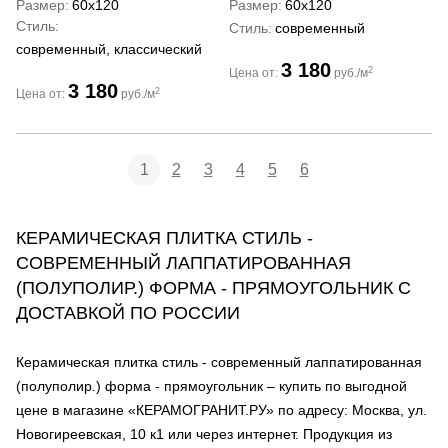
Размер
60x120
Размер
60x120
Стиль
Стиль
современный
современный, классический
3 180
2
Цена от:
руб./м
3 180
2
Цена от:
руб./м
1
2
3
4
5
6
КЕРАМИЧЕСКАЯ ПЛИТКА СТИЛЬ -
СОВРЕМЕННЫЙ ЛАППАТИРОВАННАЯ
(ПОЛУПОЛИР.) ФОРМА - ПРЯМОУГОЛЬНИК С
ДОСТАВКОЙ ПО РОССИИ
Керамическая плитка стиль - современный лаппатированная
(полуполир.) форма - прямоугольник – купить по выгодной
цене в магазине «КЕРАМОГРАНИТ.РУ» по адресу: Москва, ул.
Новогиреевская, 10 к1 или через интернет. Продукция из