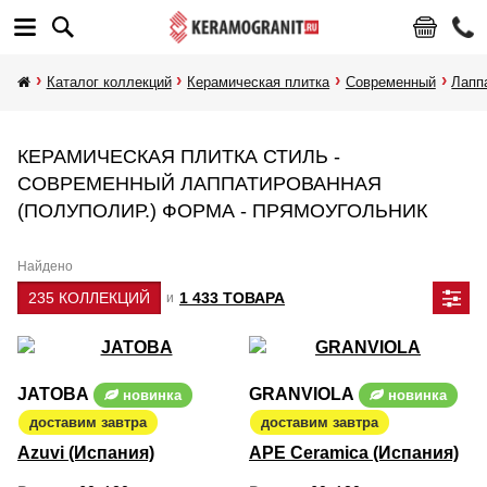
Каталог коллекций
Керамическая плитка
Современный
Лапп
КЕРАМИЧЕСКАЯ ПЛИТКА СТИЛЬ -
СОВРЕМЕННЫЙ ЛАППАТИРОВАННАЯ
(ПОЛУПОЛИР.) ФОРМА - ПРЯМОУГОЛЬНИК
Найдено
235 КОЛЛЕКЦИЙ
1 433 ТОВАРА
и
JATOBA
GRANVIOLA
новинка
новинка
доставим завтра
доставим завтра
Azuvi (Испания)
APE Ceramica (Испания)