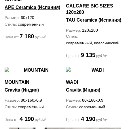
CALCARE BIG SIZES
APE Ceramica (Испания)
120x280
Размер
60x120
TAU Ceramica (Испания)
Стиль
современный
Размер
120x280
7 180
Стиль
2
Цена от:
руб./м
современный, классический
9 135
2
Цена от:
руб./м
MOUNTAIN
WADI
Gravita (Индия)
Gravita (Индия)
Размер
80x160x0.9
Размер
80x160x0.9
Стиль
современный
Стиль
современный
4 190
4 190
2
2
Цена от:
руб./м
Цена от:
руб./м