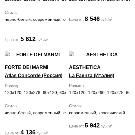
Стиль
8 546
черно-белый, современный, классический, средиземноморский,
2
Цена от:
руб./м
5 612
2
Цена от:
руб./м
FORTE DEI MARMI
AESTHETICA
Atlas Concorde (Россия)
La Faenza (Италия)
Размер
Размер
120x120, 120x278, 60x120, 60x60, 80x160, 80x80
120x120, 120x260, 120x278, 60x
Стиль
Стиль
черно-белый, современный, классический
современный, классический
5 942
2
Цена от:
руб./м
4 136
2
Цена от:
руб./м