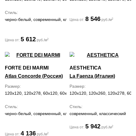
Стиль
8 546
черно-белый, современный, классический, средиземноморский,
2
Цена от:
руб./м
5 612
2
Цена от:
руб./м
FORTE DEI MARMI
AESTHETICA
Atlas Concorde (Россия)
La Faenza (Италия)
Размер
Размер
120x120, 120x278, 60x120, 60x60, 80x160, 80x80
120x120, 120x260, 120x278, 60x
Стиль
Стиль
черно-белый, современный, классический
современный, классический
5 942
2
Цена от:
руб./м
4 136
2
Цена от:
руб./м