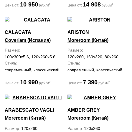
10 950
14 908
2
2
Цена от:
руб./м
Цена от:
руб./м
CALACATA
ARISTON
Coverlam (Испания)
Moreroom (Китай)
Размер
Размер
100x300x5.6, 120x260x5.6
120x260, 160x320, 80x260
Стиль
Стиль
современный, классический
современный, классический
10 990
7 390
2
2
Цена от:
руб./м
Цена от:
руб./м
ARABESCATO VAGLI
AMBER GREY
Moreroom (Китай)
Moreroom (Китай)
Размер
120x260
Размер
120x260