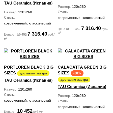
TAU Ceramica (Испания)
Размер
120x260
Стиль
Размер
120x260
Стиль
современный, классический
современный, классический
7 316.40
Цена от:
10 452
руб./
7 316.40
2
м
Цена от:
10 452
руб./
2
м
PORTLOREN BLACK BIG
CALACATTA GREEN BIG
SIZES
SIZES
доставим завтра
-30%
доставим завтра
TAU Ceramica (Испания)
TAU Ceramica (Испания)
Размер
120x260
Стиль
Размер
120x260
современный, классический
Стиль
современный, классический
10 452
2
Цена от:
руб./м