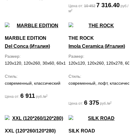
7 316.40
Цена от:
10 452
руб./
2
м
MARBLE EDITION
THE ROCK
Del Conca (Италия)
Imola Ceramica (Италия)
Размер
Размер
120x120, 120x260, 30x60, 60x120, 60x60
120x120, 120x260, 120x278, 60x
Стиль
Стиль
современный, классический
современный, лофт, классически
6 911
2
Цена от:
руб./м
6 375
2
Цена от:
руб./м
XXL (120*260/120*280)
SILK ROAD