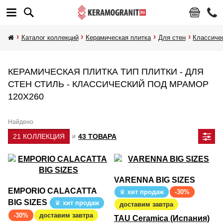
Каталог коллекций
Керамическая плитка
Для стен
Классиче
КЕРАМИЧЕСКАЯ ПЛИТКА ТИП ПЛИТКИ - ДЛЯ
СТЕН СТИЛЬ - КЛАССИЧЕСКИЙ ПОД МРАМОР
120Х260
Найдено
21 КОЛЛЕКЦИЯ
43 ТОВАРА
и
VARENNA BIG SIZES
EMPORIO CALACATTA
хит продаж
-30%
BIG SIZES
хит продаж
доставим завтра
-30%
доставим завтра
TAU Ceramica (Испания)