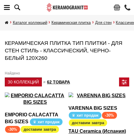
Каталог коллекций
Керамическая плитка
Для стен
Классиче
КЕРАМИЧЕСКАЯ ПЛИТКА ТИП ПЛИТКИ - ДЛЯ
СТЕН СТИЛЬ - КЛАССИЧЕСКИЙ, ЧЕРНО-
БЕЛЫЙ 120Х260
Найдено
30 КОЛЛЕКЦИЙ
62 ТОВАРА
и
VARENNA BIG SIZES
EMPORIO CALACATTA
хит продаж
-30%
BIG SIZES
хит продаж
доставим завтра
-30%
доставим завтра
TAU Ceramica (Испания)