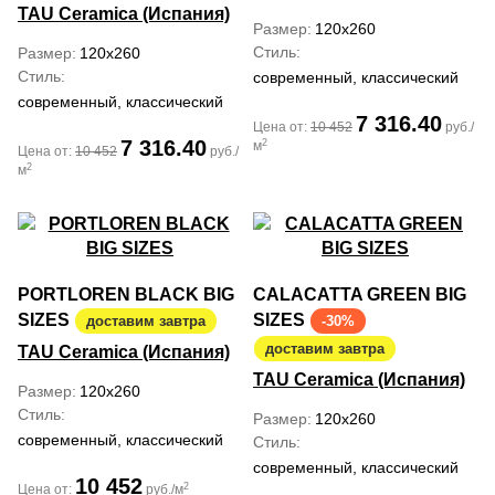
TAU Ceramica (Испания)
Размер
120x260
Стиль
Размер
120x260
Стиль
современный, классический
современный, классический
7 316.40
Цена от:
10 452
руб./
7 316.40
2
м
Цена от:
10 452
руб./
2
м
PORTLOREN BLACK BIG
CALACATTA GREEN BIG
SIZES
SIZES
доставим завтра
-30%
доставим завтра
TAU Ceramica (Испания)
TAU Ceramica (Испания)
Размер
120x260
Стиль
Размер
120x260
современный, классический
Стиль
современный, классический
10 452
2
Цена от:
руб./м