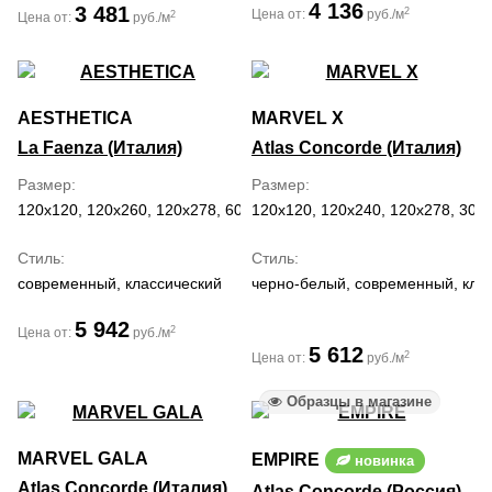
4 136
3 481
2
Цена от:
руб./м
2
Цена от:
руб./м
AESTHETICA
MARVEL X
La Faenza (Италия)
Atlas Concorde (Италия)
Размер
Размер
120x120, 120x260, 120x278, 60x120
120x120, 120x240, 120x278, 30x6
Стиль
Стиль
современный, классический
черно-белый, современный, кла
5 942
2
Цена от:
руб./м
5 612
2
Цена от:
руб./м
Образцы в магазине
MARVEL GALA
EMPIRE
новинка
Atlas Concorde (Италия)
Atlas Concorde (Россия)