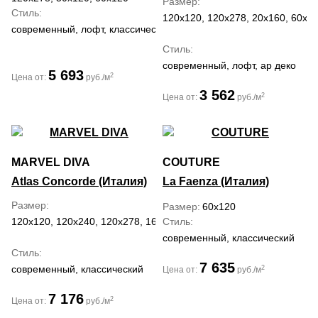
Размер
Стиль
120x120, 120x278, 20x160, 60x1
современный, лофт, классический, средиземноморский
Стиль
современный, лофт, ар деко
5 693
2
Цена от:
руб./м
3 562
2
Цена от:
руб./м
MARVEL DIVA
COUTURE
Atlas Concorde (Италия)
La Faenza (Италия)
Размер
Размер
60x120
120x120, 120x240, 120x278, 160x320, 50x120, 60x120
Стиль
современный, классический
Стиль
7 635
современный, классический
2
Цена от:
руб./м
7 176
2
Цена от:
руб./м