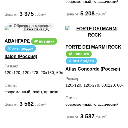
современный, классический
5 208
3 375
2
2
Цена от:
руб./м
Цена от:
руб./м
Образцы в магазине
АВАНГАРД
новинка
FORTE DEI MARMI ROCK
хит продаж
новинка
Italon (Россия)
хит продаж
Размер
Atlas Concorde (Россия)
120x120, 120x278, 20x160, 60x120, 80x160
Размер
Стиль
120x120, 120x278, 60x120, 60x60
современный, лофт, ар деко
Стиль
3 562
современный, классический
2
Цена от:
руб./м
3 587
2
Цена от:
руб./м