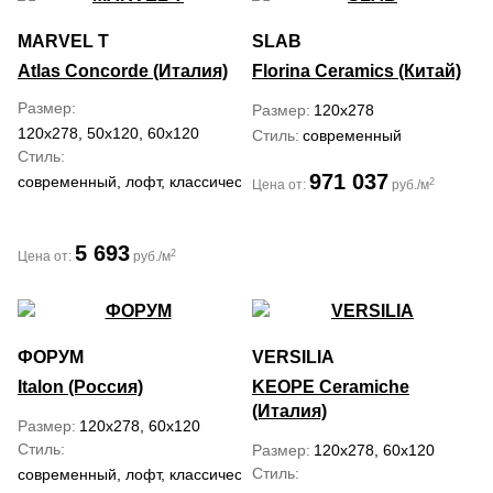
MARVEL T
SLAB
Atlas Concorde (Италия)
Florina Ceramics (Китай)
Размер
Размер
120x278
120x278, 50x120, 60x120
Стиль
современный
Стиль
971 037
современный, лофт, классический, средиземноморский
2
Цена от:
руб./м
5 693
2
Цена от:
руб./м
ФОРУМ
VERSILIA
Italon (Россия)
KEOPE Ceramiche
(Италия)
Размер
120x278, 60x120
Стиль
Размер
120x278, 60x120
Стиль
современный, лофт, классический