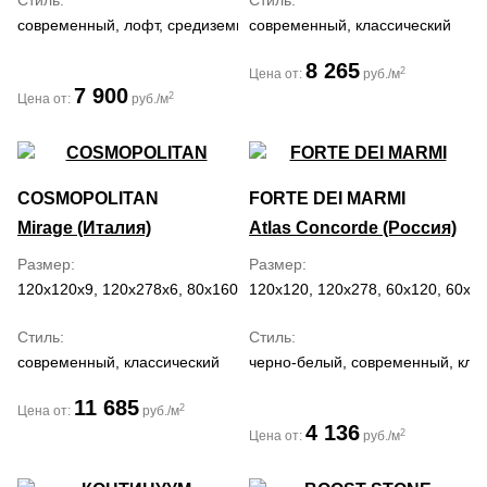
Стиль
Стиль
современный, лофт, средиземноморский, барокко, ар деко, ром
современный, классический
8 265
2
Цена от:
руб./м
7 900
2
Цена от:
руб./м
COSMOPOLITAN
FORTE DEI MARMI
Mirage (Италия)
Atlas Concorde (Россия)
Размер
Размер
120x120x9, 120x278x6, 80x160, 80x80
120x120, 120x278, 60x120, 60x60
Стиль
Стиль
современный, классический
черно-белый, современный, кла
11 685
2
Цена от:
руб./м
4 136
2
Цена от:
руб./м