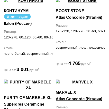
КОНТИНУУМ
BOOST STONE
хит продаж
Atlas Concorde (Италия)
Italon (Россия)
Размер
120x120, 120x278, 30x60, 60x120
Размер
120x278, 60x120, 60x60, 80x160
Стиль
современный, лофт, классическ
Стиль
черно-белый, современный, лофт, модерн, романтизм
4 765
2
Цена от:
руб./м
3 001
2
Цена от:
руб./м
MARVEL X
PURITY OF MARBELE XL
Atlas Concorde (Италия)
Supergres Ceramiche
Размер