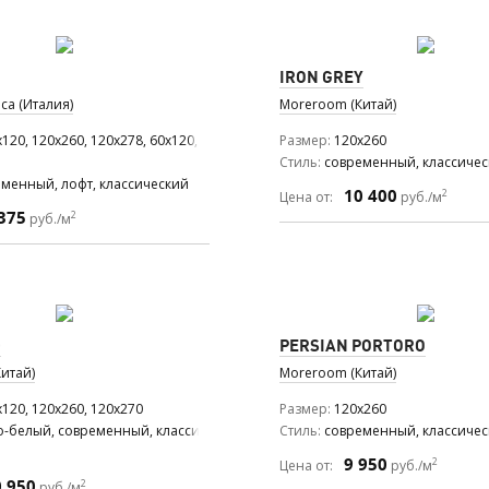
IRON GREY
ca (Италия)
Moreroom (Китай)
120, 120x260, 120x278, 60x120, 60x60
Размер
120x260
Стиль
современный, классиче
менный, лофт, классический
10 400
2
Цена от:
руб./м
375
2
руб./м
D
PERSIAN PORTORO
итай)
Moreroom (Китай)
120, 120x260, 120x270
Размер
120x260
о-белый, современный, классический
Стиль
современный, классиче
9 950
2
Цена от:
руб./м
0 950
2
руб./м