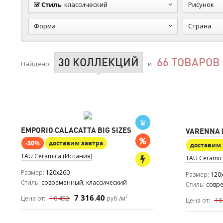
Стиль
:
классический
Рисунок
Форма
Страна
30 КОЛЛЕКЦИЙ
66 ТОВАРОВ
Найдено
и
EMPORIO CALACATTA BIG SIZES
VARENNA B
-30%
доставим завтра
доставим 
TAU Ceramica (Испания)
TAU Ceramic
Размер
120x260
Размер
120
Стиль
современный, классический
Стиль
совр
7 316.40
2
Цена от:
10 452
руб./м
Цена от:
10