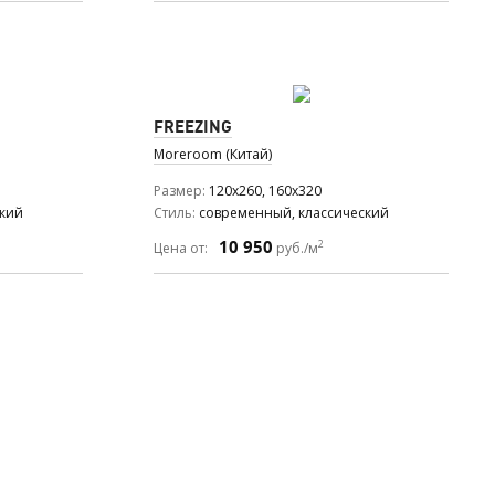
FREEZING
Moreroom (Китай)
Размер
120x260, 160x320
ский
Стиль
современный, классический
10 950
2
Цена от:
руб./м