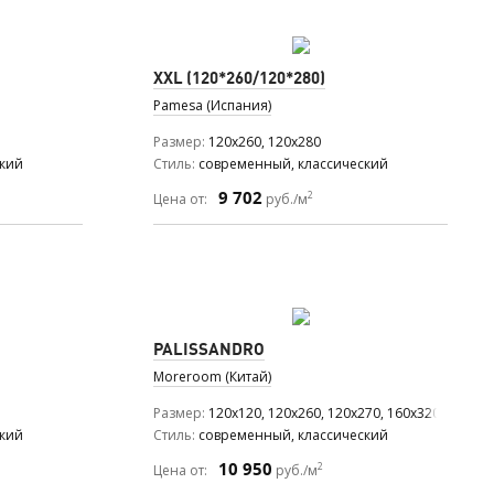
XXL (120*260/120*280)
Pamesa (Испания)
Размер
120x260, 120x280
ский
Стиль
современный, классический
9 702
2
Цена от:
руб./м
PALISSANDRO
Moreroom (Китай)
Размер
120x120, 120x260, 120x270, 160x320
ский
Стиль
современный, классический
10 950
2
Цена от:
руб./м