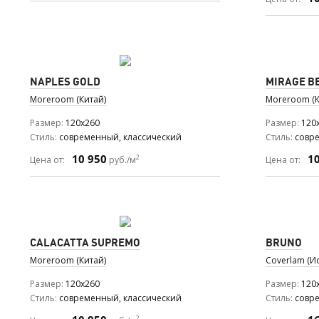
NAPLES GOLD
MIRAGE B
Moreroom (Китай)
Moreroom (К
Размер
120x260
Размер
120
Стиль
современный, классический
Стиль
совр
10 950
1
2
Цена от:
руб./м
Цена от:
CALACATTA SUPREMO
BRUNO
Moreroom (Китай)
Coverlam (И
Размер
120x260
Размер
120
Стиль
современный, классический
Стиль
совр
2