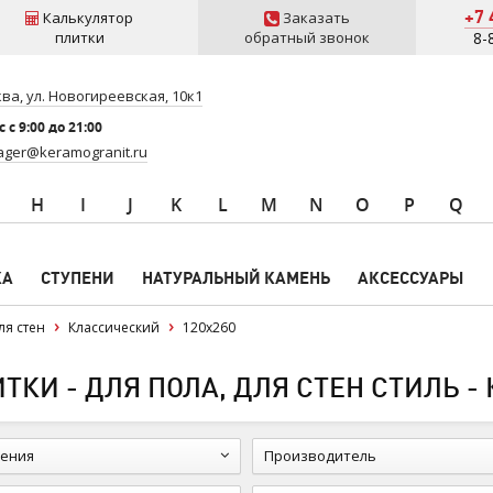
+7 
Калькулятор
Заказать
плитки
обратный звонок
8-
ва, ул. Новогиреевская, 10к1
 c 9:00 до 21:00
ger@keramogranit.ru
H
I
J
K
L
M
N
O
P
Q
КА
СТУПЕНИ
НАТУРАЛЬНЫЙ КАМЕНЬ
АКСЕССУАРЫ
ля стен
Классический
120x260
КИ - ДЛЯ ПОЛА, ДЛЯ СТЕН СТИЛЬ -
ения
Производитель