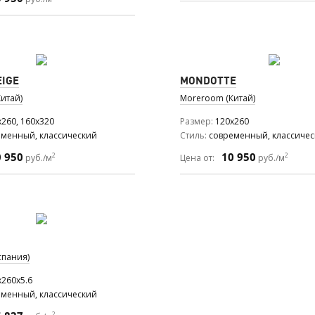
EIGE
MONDOTTE
итай)
Moreroom (Китай)
x260, 160x320
Размер
120x260
еменный, классический
Стиль
современный, классиче
0 950
10 950
2
2
руб./м
Цена от:
руб./м
спания)
x260x5.6
еменный, классический
2