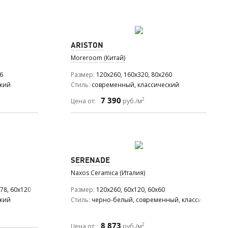
ARISTON
Moreroom (Китай)
6
Размер
120x260, 160x320, 80x260
ский
Стиль
современный, классический
7 390
2
Цена от:
руб./м
SERENADE
Naxos Ceramica (Италия)
78, 60x120
Размер
120x260, 60x120, 60x60
ский
Стиль
черно-белый, современный, классический,
8 873
2
Цена от:
руб./м