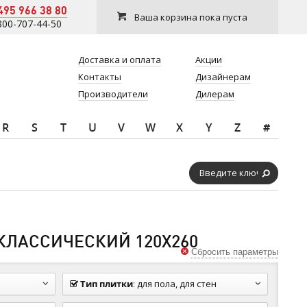
495 966 38 80
Ваша корзина пока пуста
800-707-44-50
Доставка и оплата
Акции
Контакты
Дизайнерам
Производители
Дилерам
R
S
T
U
V
W
X
Y
Z
#
 КЛАССИЧЕСКИЙ 120Х260
Сбросить параметры
Тип плитки
:
для пола, для стен