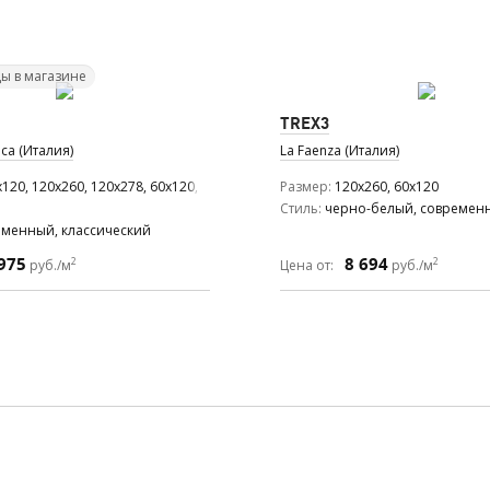
ы в магазине
TREX3
ca (Италия)
La Faenza (Италия)
120, 120x260, 120x278, 60x120, 60x60
Размер
120x260, 60x120
Стиль
черно-белый, современн
еменный, классический
975
8 694
2
2
руб./м
Цена от:
руб./м