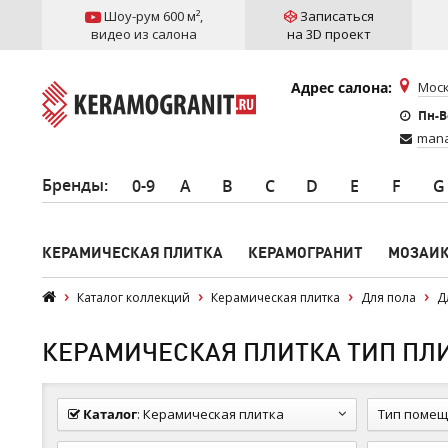
Шоу-рум 600 м²
,
Записаться
видео из салона
на 3D проект
Адрес салона:
Моск
Пн-Вс
mana
Бренды
:
0-9
A
B
C
D
E
F
G
КЕРАМИЧЕСКАЯ ПЛИТКА
КЕРАМОГРАНИТ
МОЗАИ
Каталог коллекций
Керамическая плитка
Для пола
Д
КЕРАМИЧЕСКАЯ ПЛИТКА ТИП ПЛИТ
Каталог
:
Керамическая плитка
Тип помещ