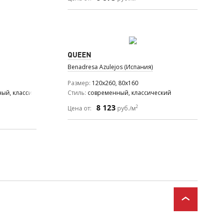
QUEEN
Benadresa Azulejos (Испания)
Размер
120x260, 80x160
ый, классический
Стиль
современный, классический
8 123
2
Цена от:
руб./м