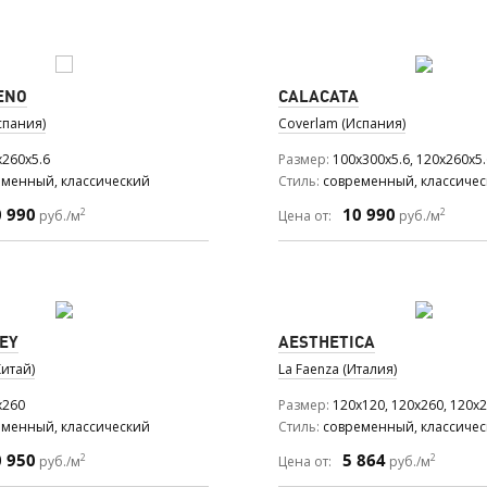
ENO
CALACATA
спания)
Coverlam (Испания)
x260x5.6
Размер
100x300x5.6, 120x260x5.
еменный, классический
Стиль
современный, классиче
0 990
10 990
2
2
руб./м
Цена от:
руб./м
EY
AESTHETICA
итай)
La Faenza (Италия)
x260
Размер
120x120, 120x260, 120x2
еменный, классический
Стиль
современный, классиче
0 950
5 864
2
2
руб./м
Цена от:
руб./м