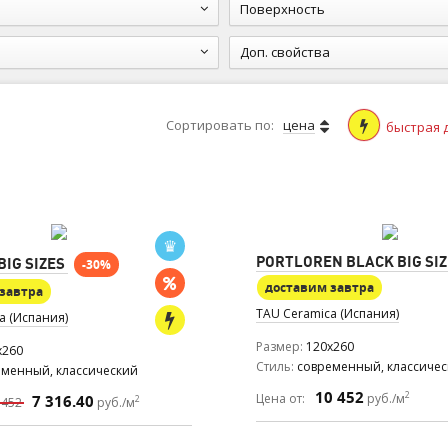
Поверхность
Доп. свойства
Сортировать по:
цена
быстрая 
PORTLOREN BLACK BIG SI
IG SIZES
-30%
доставим завтра
завтра
TAU Ceramica (Испания)
a (Испания)
Размер
120x260
x260
Стиль
современный, классиче
еменный, классический
10 452
2
Цена от:
руб./м
7 316.40
2
 452
руб./м