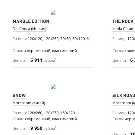
MARBLE EDITION
THE ROCK
Del Conca (Италия)
Imola Cerami
Размер
120x120, 120x260, 30x60, 60x120, 60x60
Размер
120x
Стиль
современный, классический
Стиль
совре
6 911
6 
2
Цена от:
руб./м
Цена от:
SNOW
SILK ROA
Moreroom (Китай)
Moreroom (К
Размер
120x260, 120x270, 160x320
Размер
120x
Стиль
современный, классический
Стиль
черн
9 950
2
Цена от:
руб./м
1
Цена от: