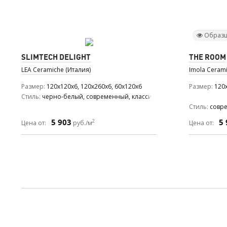
Образц
SLIMTECH DELIGHT
THE ROOM
LEA Ceramiche (Италия)
Imola Cerami
Размер
120x120x6, 120x260x6, 60x120x6
Размер
120x
Стиль
черно-белый, современный, классический
Стиль
совр
5 903
5 
2
Цена от:
руб./м
Цена от: