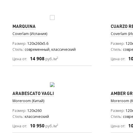
MARQUINA
CUARZO R
Coverlam (Испания)
Coverlam (И
Размер
120x260x5.6
Размер
120
Стиль
современный, классический
Стиль
совр
14 908
1
2
Цена от:
руб./м
Цена от:
ARABESCATO VAGLI
AMBER GR
Moreroom (Китай)
Moreroom (К
Размер
120x260
Размер
120
Стиль
классический
Стиль
совр
10 950
1
2
Цена от:
руб./м
Цена от: