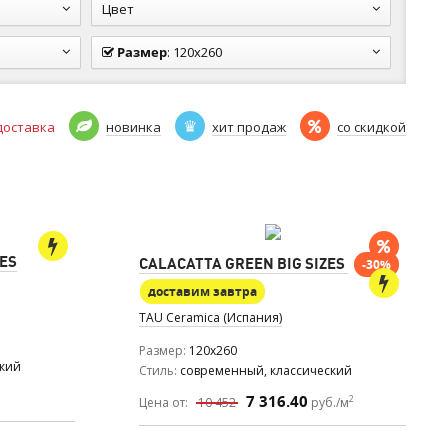
Цвет
Размер
:
120x260
доставка
новинка
хит продаж
со скидкой
ZES
CALACATTA GREEN BIG SIZES
-30%
доставим завтра
TAU Ceramica (Испания)
Размер
120x260
ский
Стиль
современный, классический
7 316.40
2
Цена от:
10 452
руб./м