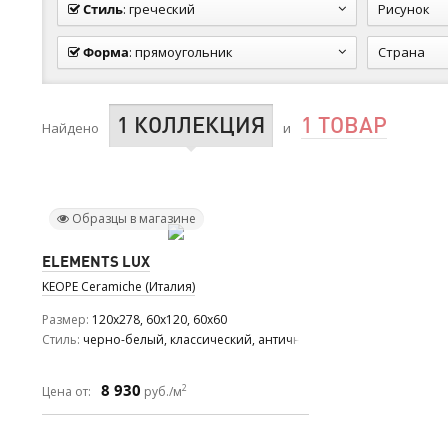
Стиль
:
греческий
Рисунок
Форма
:
прямоугольник
Страна
1 КОЛЛЕКЦИЯ
1 ТОВАР
Найдено
и
Образцы в магазине
ELEMENTS LUX
KEOPE Ceramiche (Италия)
Размер
120x278, 60x120, 60x60
Стиль
черно-белый, классический, античный
8 930
2
Цена от:
руб./м