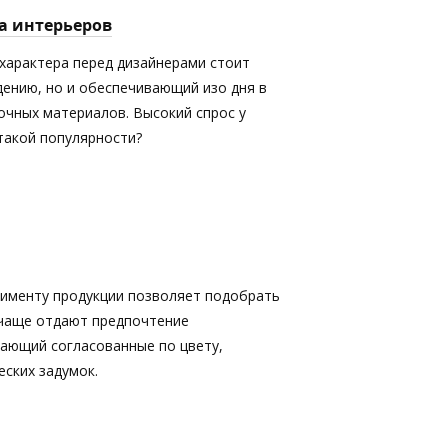
а интерьеров
характера перед дизайнерами стоит
дению, но и обеспечивающий изо дня в
очных материалов. Высокий спрос у
 такой популярности?
именту продукции позволяет подобрать
 чаще отдают предпочтение
кающий согласованные по цвету,
ских задумок.