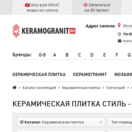
Шоу-рум 600 м²
,
Записаться
видео из салона
на 3D проект
Адрес салона:
Моск
Пн-Вс
mana
Бренды
:
0-9
A
B
C
D
E
F
G
КЕРАМИЧЕСКАЯ ПЛИТКА
КЕРАМОГРАНИТ
МОЗАИ
Каталог коллекций
Керамическая плитка
Греческий
КЕРАМИЧЕСКАЯ ПЛИТКА СТИЛЬ -
Каталог
:
Керамическая плитка
Тип помещ