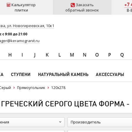
+7 
Калькулятор
Заказать
плитки
обратный звонок
8-
ва, ул. Новогиреевская, 10к1
 c 9:00 до 21:00
ger@keramogranit.ru
H
I
J
K
L
M
N
O
P
Q
КА
СТУПЕНИ
НАТУРАЛЬНЫЙ КАМЕНЬ
АКСЕССУАРЫ
Серый
Прямоугольник
120x278
 ГРЕЧЕСКИЙ СЕРОГО ЦВЕТА ФОРМА -
ения
Производитель