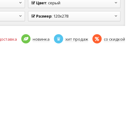
Цвет
:
серый
Размер
:
120x278
доставка
новинка
хит продаж
со скидкой