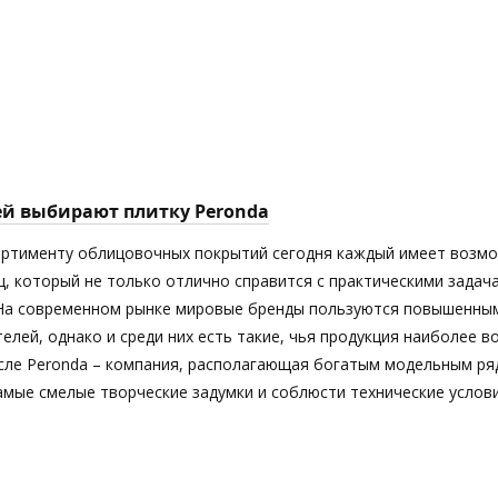
ей выбирают плитку Peronda
ортименту облицовочных покрытий сегодня каждый имеет возм
ц, который не только отлично справится с практическими задач
 На современном рынке мировые бренды пользуются повышенны
елей, однако и среди них есть такие, чья продукция наиболее 
исле Peronda – компания, располагающая богатым модельным ря
мые смелые творческие задумки и соблюсти технические услови