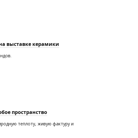
 на выставке керамики
ендов.
юбое пространство
иродную теплоту, живую фактуру и