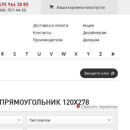
495 966 38 80
Ваша корзина пока пуста
800-707-44-50
Доставка и оплата
Акции
Контакты
Дизайнерам
Производители
Дилерам
R
S
T
U
V
W
X
Y
Z
#
 ПРЯМОУГОЛЬНИК 120Х278
Сбросить параметры
Тип плитки