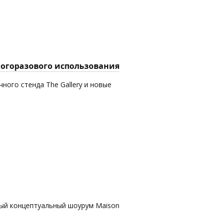
многоразового использования
ного стенда The Gallery и новые
вый концептуальный шоурум Maison