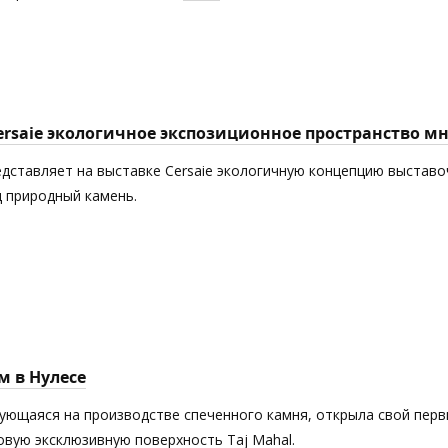
Cersaie экологичное экспозиционное пространство 
едставляет на выставке Cersaie экологичную концепцию выставоч
 природный камень.
м в Нулесе
рующаяся на производстве спеченного камня, открыла свой пер
новую эксклюзивную поверхность Taj Mahal.