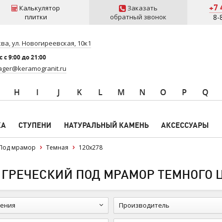
+7 
Калькулятор
Заказать
плитки
обратный звонок
8-
ва, ул. Новогиреевская, 10к1
 c 9:00 до 21:00
ger@keramogranit.ru
H
I
J
K
L
M
N
O
P
Q
КА
СТУПЕНИ
НАТУРАЛЬНЫЙ КАМЕНЬ
АКСЕССУАРЫ
Под мрамор
Темная
120x278
 ГРЕЧЕСКИЙ ПОД МРАМОР ТЕМНОГО Ц
ения
Производитель