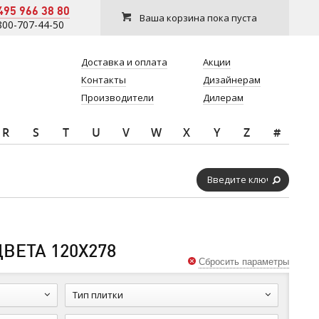
495 966 38 80
Ваша корзина пока пуста
800-707-44-50
Доставка и оплата
Акции
Контакты
Дизайнерам
Производители
Дилерам
R
S
T
U
V
W
X
Y
Z
#
ВЕТА 120Х278
Сбросить параметры
Тип плитки