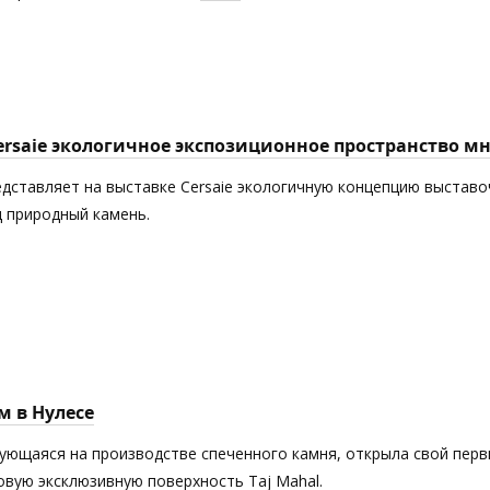
Cersaie экологичное экспозиционное пространство 
едставляет на выставке Cersaie экологичную концепцию выставоч
 природный камень.
м в Нулесе
рующаяся на производстве спеченного камня, открыла свой пер
новую эксклюзивную поверхность Taj Mahal.