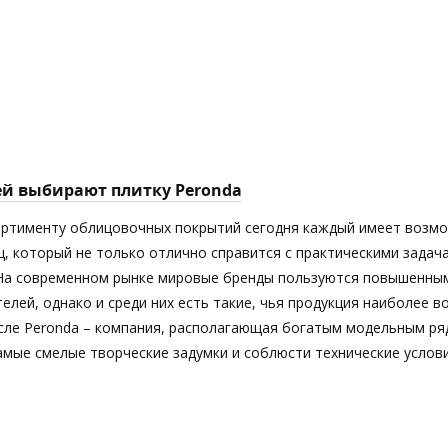
ей выбирают плитку Peronda
ортименту облицовочных покрытий сегодня каждый имеет возм
ц, который не только отлично справится с практическими задач
 На современном рынке мировые бренды пользуются повышенны
елей, однако и среди них есть такие, чья продукция наиболее 
исле Peronda – компания, располагающая богатым модельным ря
мые смелые творческие задумки и соблюсти технические услови