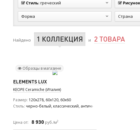
Стиль
:
греческий
Рисуно
Форма
Страна
1 КОЛЛЕКЦИЯ
2 ТОВАРА
Найдено
и
Образцы в магазине
ELEMENTS LUX
KEOPE Ceramiche (Италия)
Размер
120x278, 60x120, 60x60
Стиль
черно-белый, классический, античный
8 930
2
Цена от:
руб./м