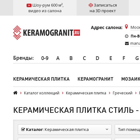
Шоу-рум 600 м²
,
Записаться
видео из салона
на 3D проект
Адрес салона:
Моск
Пн-Вс
mana
Бренды
:
0-9
A
B
C
D
E
F
G
КЕРАМИЧЕСКАЯ ПЛИТКА
КЕРАМОГРАНИТ
МОЗАИ
Каталог коллекций
Керамическая плитка
Греческий
КЕРАМИЧЕСКАЯ ПЛИТКА СТИЛЬ -
Каталог
:
Керамическая плитка
Тип помещ