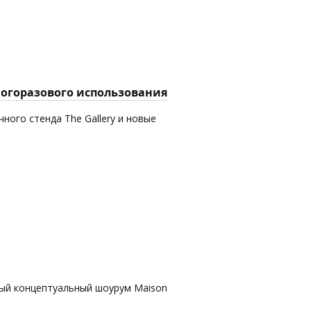
многоразового использования
ного стенда The Gallery и новые
вый концептуальный шоурум Maison