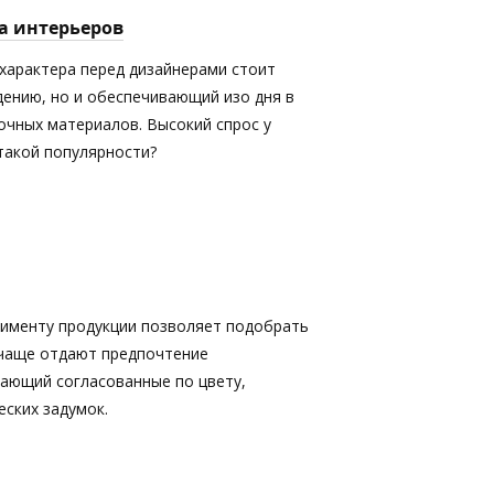
а интерьеров
характера перед дизайнерами стоит
дению, но и обеспечивающий изо дня в
очных материалов. Высокий спрос у
 такой популярности?
именту продукции позволяет подобрать
 чаще отдают предпочтение
кающий согласованные по цвету,
ских задумок.