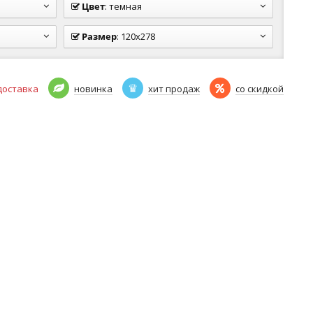
Цвет
:
темная
Размер
:
120x278
доставка
новинка
хит продаж
со скидкой