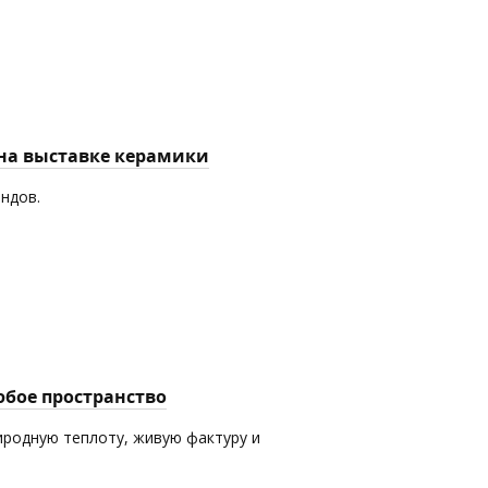
 на выставке керамики
ендов.
юбое пространство
иродную теплоту, живую фактуру и