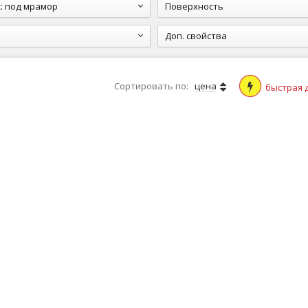
к
:
под мрамор
Поверхность
Доп. свойства
Сортировать по:
цена
быстрая 