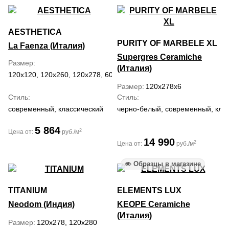
AESTHETICA
PURITY OF MARBELE XL
La Faenza (Италия)
Supergres Ceramiche
Размер
(Италия)
120x120, 120x260, 120x278, 60x120
Размер
120x278x6
Стиль
Стиль
современный, классический
черно-белый, современный, кла
5 864
2
Цена от:
руб./м
14 990
2
Цена от:
руб./м
Образцы в магазине
TITANIUM
ELEMENTS LUX
Neodom (Индия)
KEOPE Ceramiche
(Италия)
Размер
120x278, 120x280