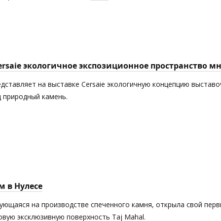
Cersaie экологичное экспозиционное пространство 
едставляет на выставке Cersaie экологичную концепцию выставоч
 природный камень.
м в Нулесе
рующаяся на производстве спеченного камня, открыла свой пер
новую эксклюзивную поверхность Taj Mahal.