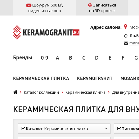
Шоу-рум 600 м²
,
Записаться
видео из салона
на 3D проект
Адрес салона:
Моск
Пн-Вс
mana
Бренды
:
0-9
A
B
C
D
E
F
G
КЕРАМИЧЕСКАЯ ПЛИТКА
КЕРАМОГРАНИТ
МОЗАИ
Каталог коллекций
Керамическая плитка
Для внутренн
КЕРАМИЧЕСКАЯ ПЛИТКА ДЛЯ ВНУ
Каталог
:
Керамическая плитка
Тип по