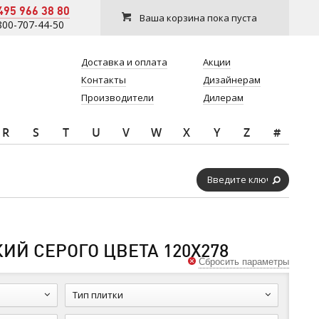
495 966 38 80
Ваша корзина пока пуста
800-707-44-50
Доставка и оплата
Акции
Контакты
Дизайнерам
Производители
Дилерам
R
S
T
U
V
W
X
Y
Z
#
ИЙ СЕРОГО ЦВЕТА 120Х278
Сбросить параметры
Тип плитки