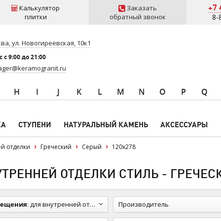
+7 
Калькулятор
Заказать
плитки
обратный звонок
8-
ва, ул. Новогиреевская, 10к1
 c 9:00 до 21:00
ger@keramogranit.ru
H
I
J
K
L
M
N
O
P
Q
КА
СТУПЕНИ
НАТУРАЛЬНЫЙ КАМЕНЬ
АКСЕССУАРЫ
ей отделки
Греческий
Серый
120x278
ТРЕННЕЙ ОТДЕЛКИ СТИЛЬ - ГРЕЧЕСК
мещения
:
для внутренней отделки
Производитель