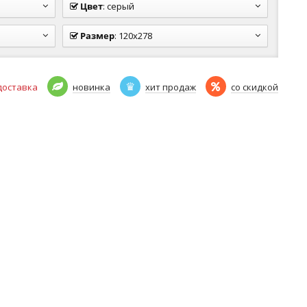
Цвет
:
серый
Размер
:
120x278
доставка
новинка
хит продаж
со скидкой