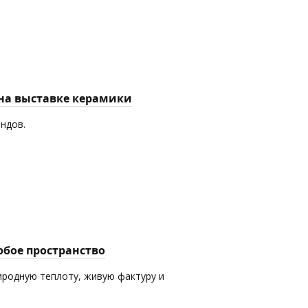
 на выставке керамики
ендов.
юбое пространство
иродную теплоту, живую фактуру и