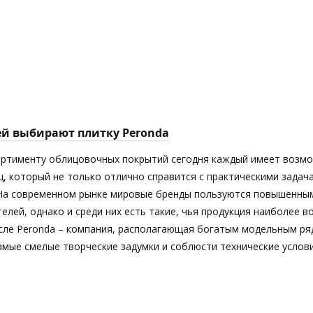
ей выбирают плитку Peronda
ортименту облицовочных покрытий сегодня каждый имеет возм
ц, который не только отлично справится с практическими задач
 На современном рынке мировые бренды пользуются повышенны
елей, однако и среди них есть такие, чья продукция наиболее 
исле Peronda – компания, располагающая богатым модельным ря
мые смелые творческие задумки и соблюсти технические услови