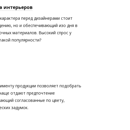
а интерьеров
характера перед дизайнерами стоит
дению, но и обеспечивающий изо дня в
очных материалов. Высокий спрос у
 такой популярности?
именту продукции позволяет подобрать
 чаще отдают предпочтение
кающий согласованные по цвету,
ских задумок.