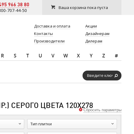
495 966 38 80
Ваша корзина пока пуста
800-707-44-50
Доставка и оплата
Акции
Контакты
Дизайнерам
Производители
Дилерам
R
S
T
U
V
W
X
Y
Z
#
) СЕРОГО ЦВЕТА 120Х278
Сбросить параметры
Тип плитки