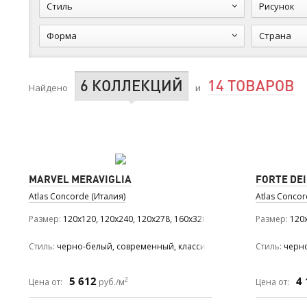
Стиль
Рисунок
Форма
Страна
6 КОЛЛЕКЦИЙ
14 ТОВАРОВ
Найдено
и
MARVEL MERAVIGLIA
FORTE DE
Atlas Concorde (Италия)
Atlas Concor
Размер
120x120, 120x240, 120x278, 160x320, 30x60, 59.5x118.2, 60x12
Размер
120x
Стиль
черно-белый, современный, классический, средиземномор
Стиль
черн
5 612
4 
2
Цена от:
руб./м
Цена от: