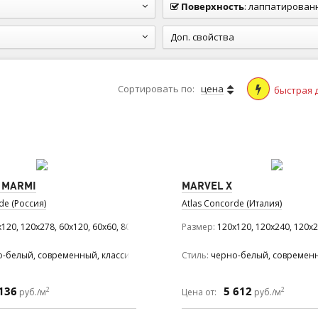
Поверхность
:
лаппатированная (п
Доп. свойства
Сортировать по:
цена
быстрая 
I MARMI
MARVEL X
de (Россия)
Atlas Concorde (Италия)
0, 60x60, 75x150, 75x75
120, 120x278, 60x120, 60x60, 80x160, 80x80
Размер
120x120, 120x240, 120x2
ский, милано
о-белый, современный, классический
Стиль
черно-белый, современ
136
5 612
2
2
руб./м
Цена от:
руб./м