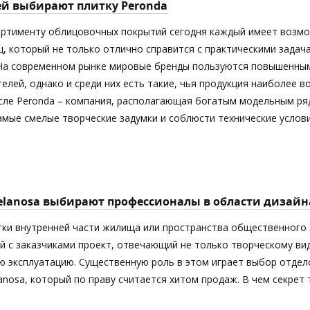
ей выбирают плитку Peronda
ортименту облицовочных покрытий сегодня каждый имеет возм
ц, который не только отлично справится с практическими задач
 На современном рынке мировые бренды пользуются повышенны
елей, однако и среди них есть такие, чья продукция наиболее 
исле Peronda – компания, располагающая богатым модельным ря
мые смелые творческие задумки и соблюсти технические услови
elanosa выбирают профессионалы в области дизайн
тки внутренней части жилища или пространства общественного 
й с заказчиками проект, отвечающий не только творческому ви
 эксплуатацию. Существенную роль в этом играет выбор отдел
anosa, который по праву считается хитом продаж. В чем секрет