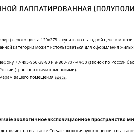
ОЙ ЛАППАТИРОВАННАЯ (ПОЛУПОЛИР.
лир.) серого цвета 120х278 – купить по выгодной цене в магаз
з данной категории может использоваться для оформления жилы
.
ефону +7-495-966-38-80 и 8-800-707-44-50 (звонок по России бе
России (транспортными компаниями).
азмерам вашего помещения
.
здесь
Cersaie экологичное экспозиционное пространство 
едставляет на выставке Cersaie экологичную концепцию выставоч