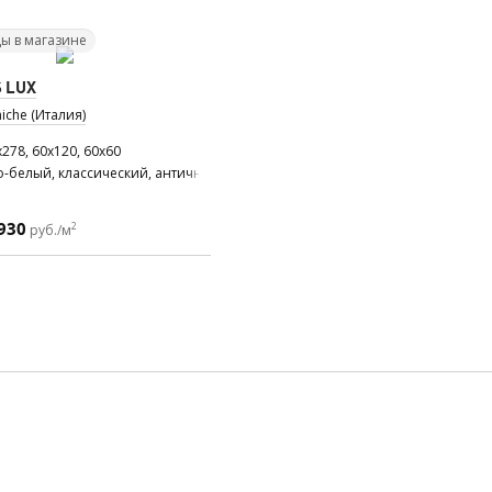
ы в магазине
 LUX
iche (Италия)
278, 60x120, 60x60
-белый, классический, античный
930
2
руб./м