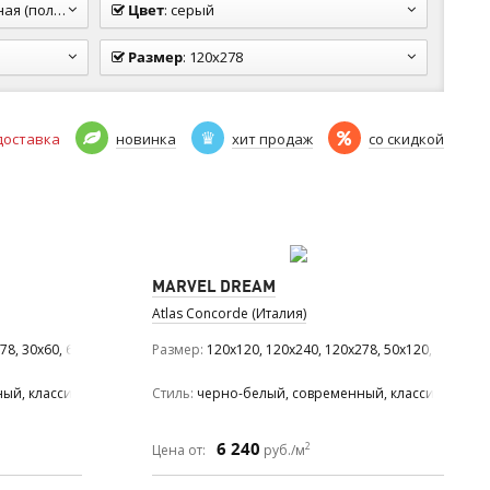
олуполир.)
Цвет
:
серый
Размер
:
120x278
доставка
новинка
хит продаж
со скидкой
MARVEL DREAM
Atlas Concorde (Италия)
78, 30x60, 60x120, 60x60, 75x150, 75x75
Размер
120x120, 120x240, 120x278, 50x120, 60x120, 
ный, классический, средиземноморский
Стиль
черно-белый, современный, классический,
6 240
2
Цена от:
руб./м