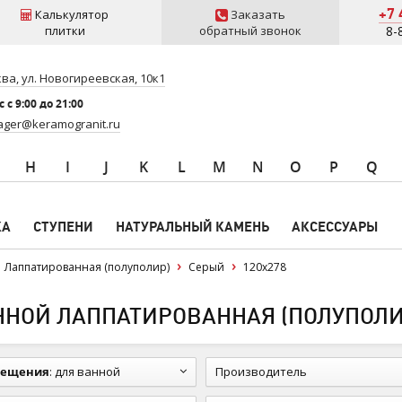
+7 
Калькулятор
Заказать
плитки
обратный звонок
8-
ва, ул. Новогиреевская, 10к1
 c 9:00 до 21:00
ger@keramogranit.ru
H
I
J
K
L
M
N
O
P
Q
КА
СТУПЕНИ
НАТУРАЛЬНЫЙ КАМЕНЬ
АКСЕССУАРЫ
Лаппатированная (полуполир)
Серый
120x278
НОЙ ЛАППАТИРОВАННАЯ (ПОЛУПОЛИР.
мещения
:
для ванной
Производитель