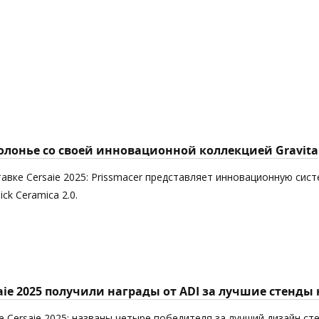
Болонье со своей инновационной коллекцией Gravita
авке Cersaie 2025: Prissmacer представляет инновационную сист
k Ceramica 2.0.
aie 2025 получили награды от ADI за лучшие стенды
 Cersaie 2025: названы четыре победителя за лучший дизайн ст