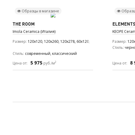
Образцы в магазине
Образц
THE ROOM
ELEMENTS
Imola Ceramica (Италия)
KEOPE Ceram
Размер
120x120, 120x260, 120x278, 60x120, 60x60
Размер
120x
Стиль
черно
Стиль
современный, классический
5 975
8 
2
Цена от:
руб./м
Цена от: