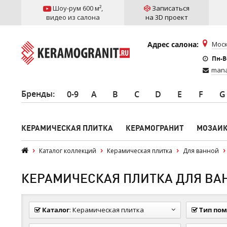
Шоу-рум 600 м²
,
Записаться
видео из салона
на 3D проект
Адрес салона:
Моск
Пн-Вс
mana
Бренды
:
0-9
A
B
C
D
E
F
G
КЕРАМИЧЕСКАЯ ПЛИТКА
КЕРАМОГРАНИТ
МОЗАИ
Каталог коллекций
Керамическая плитка
Для ванной
КЕРАМИЧЕСКАЯ ПЛИТКА ДЛЯ ВАН
Каталог
:
Керамическая плитка
Тип по