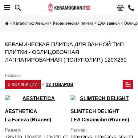
Каталог коллекций
Керамическая плитка
Для ванной
Облицо
КЕРАМИЧЕСКАЯ ПЛИТКА ДЛЯ ВАННОЙ ТИП
ПЛИТКИ - ОБЛИЦОВОЧНАЯ
ЛАППАТИРОВАННАЯ (ПОЛУПОЛИР.) 120Х260
Найдено
3 КОЛЛЕКЦИИ
13 ТОВАРОВ
и
AESTHETICA
SLIMTECH DELIGHT
La Faenza (Италия)
LEA Ceramiche (Италия)
Размер
Размер
120x120, 120x260, 120x278, 60x120
120x120x6, 120x260x6, 60x120x6