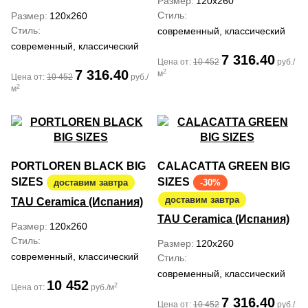
Размер
120x260
Стиль
Размер
120x260
Стиль
современный, классический
современный, классический
7 316.40
Цена от:
10 452
руб./
7 316.40
2
м
Цена от:
10 452
руб./
2
м
PORTLOREN BLACK BIG
CALACATTA GREEN BIG
SIZES
SIZES
доставим завтра
-30%
доставим завтра
TAU Ceramica (Испания)
TAU Ceramica (Испания)
Размер
120x260
Стиль
Размер
120x260
современный, классический
Стиль
современный, классический
10 452
2
Цена от:
руб./м
7 316.40
Цена от:
10 452
руб./