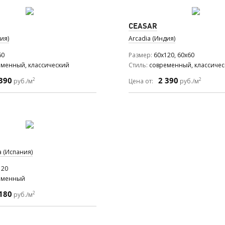
CEASAR
ия)
Arcadia (Индия)
60
Размер
60x120, 60x60
еменный, классический
Стиль
современный, классиче
390
2 390
2
2
руб./м
Цена от:
руб./м
a (Испания)
120
еменный
180
2
руб./м