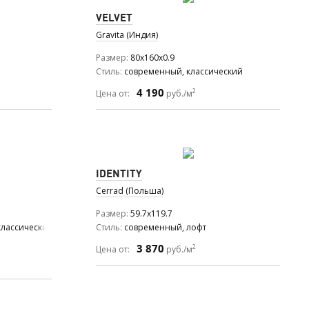
VELVET
Gravita (Индия)
Размер
80x160x0.9
Стиль
современный, классический
4 190
2
Цена от:
руб./м
IDENTITY
Cerrad (Польша)
Размер
59.7x119.7
классический, романтизм
Стиль
современный, лофт
3 870
2
Цена от:
руб./м