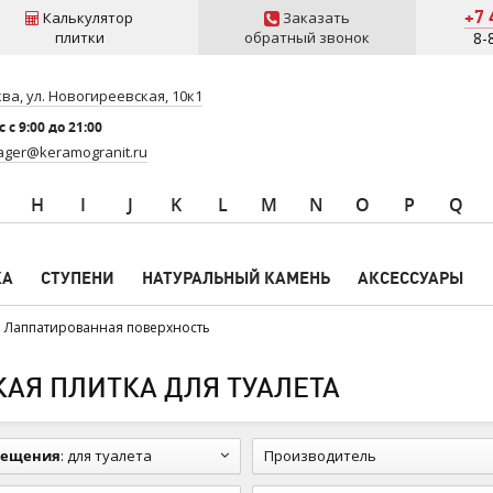
+7 
Калькулятор
Заказать
плитки
обратный звонок
8-
ва, ул. Новогиреевская, 10к1
 c 9:00 до 21:00
ger@keramogranit.ru
H
I
J
K
L
M
N
O
P
Q
КА
СТУПЕНИ
НАТУРАЛЬНЫЙ КАМЕНЬ
АКСЕССУАРЫ
Лаппатированная поверхность
АЯ ПЛИТКА ДЛЯ ТУАЛЕТА
мещения
:
для туалета
Производитель