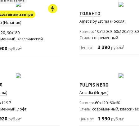
ы в магазине
ТОЛАНТО
доставим завтра
Ametis by Estima (Россия)
a (Испания)
Размер
19x120x9, 60x120x10, 8
120, 90x180
Стиль
современный
еменный, классический
3 390
2
Цена от:
руб./м
900
2
руб./м
Л
PULPIS NERO
ьша)
Arcadia (Индия)
x119.7
Размер
60x120, 60x60
еменный, лофт
Стиль
современный, классиче
920
1 990
2
2
руб./м
Цена от:
руб./м