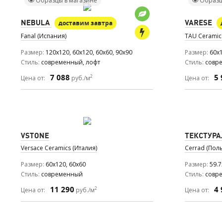
Образцы в магазине
Образц
NEBULA
VARESE
доставим завтра
Fanal (Испания)
TAU Ceramic
Размер
120x120, 60x120, 60x60, 90x90
Размер
60x
Стиль
современный, лофт
Стиль
совр
7 088
5 
2
Цена от:
руб./м
Цена от:
VSTONE
ТЕКСТУРА
Versace Ceramics (Италия)
Cerrad (Пол
Размер
60x120, 60x60
Размер
59.7
Стиль
современный
Стиль
совр
11 290
4 
2
Цена от:
руб./м
Цена от: