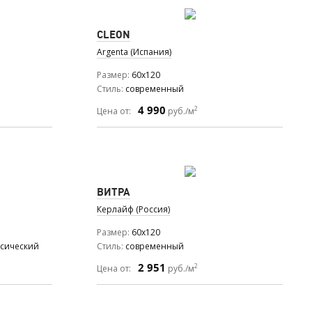
CLEON
Argenta (Испания)
Размер
60x120
Стиль
современный
4 990
2
Цена от:
руб./м
ВИТРА
Керлайф (Россия)
Размер
60x120
ссический
Стиль
современный
2 951
2
Цена от:
руб./м