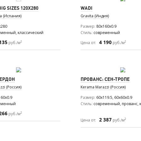
IG SIZES 120X280
WADI
a (Испания)
Gravita (Индия)
x280
Размер
80x160x0.9
еменный, классический
Стиль
современный
135
4 190
2
2
руб./м
Цена от:
руб./м
ВЕРДОН
ПРОВАНС: СЕН-ТРОПЕ
zi (Россия)
Kerama Marazzi (Россия)
160x0.9
Размер
60x119.5, 60x60x0.9
еменный
Стиль
современный, прованс, 
266
2
руб./м
2 387
2
Цена от:
руб./м