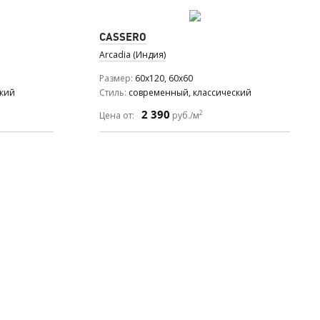
CASSERO
Arcadia (Индия)
Размер
60x120, 60x60
ский
Стиль
современный, классический
2 390
2
Цена от:
руб./м