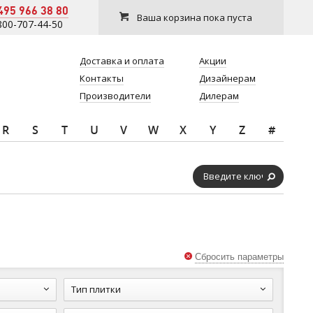
495 966 38 80
Ваша корзина пока пуста
800-707-44-50
Доставка и оплата
Акции
Контакты
Дизайнерам
Производители
Дилерам
R
S
T
U
V
W
X
Y
Z
#
Сбросить параметры
Тип плитки