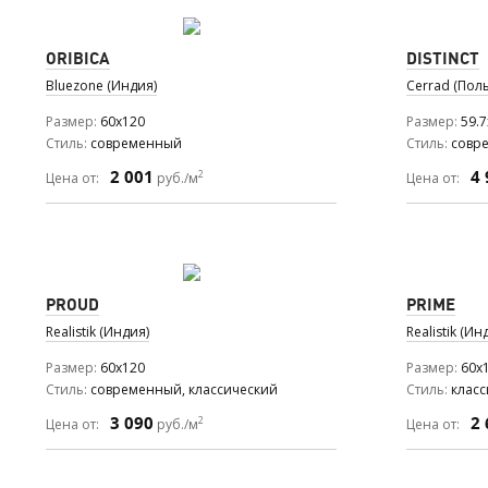
ORIBICA
DISTINCT
Bluezone (Индия)
Cerrad (Пол
Размер
60x120
Размер
59.7
Стиль
современный
Стиль
совр
2 001
4 
2
Цена от:
руб./м
Цена от:
PROUD
PRIME
Realistik (Индия)
Realistik (Ин
Размер
60x120
Размер
60x
Стиль
современный, классический
Стиль
клас
3 090
2 
2
Цена от:
руб./м
Цена от: