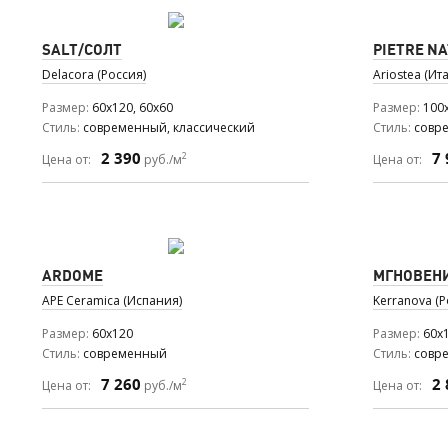
SALT/СОЛТ
PIETRE NA
Delacora (Россия)
Ariostea (Ит
Размер
60x120, 60x60
Размер
100
Стиль
современный, классический
Стиль
совр
2 390
7 
2
Цена от:
руб./м
Цена от:
ARDOME
МГНОВЕН
APE Ceramica (Испания)
Kerranova (Р
Размер
60x120
Размер
60x
Стиль
современный
Стиль
совр
7 260
2 
2
Цена от:
руб./м
Цена от: