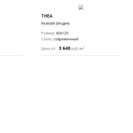
THEA
Realistik (Индия)
Размер
60x120
Стиль
современный
3 640
2
Цена от:
руб./м