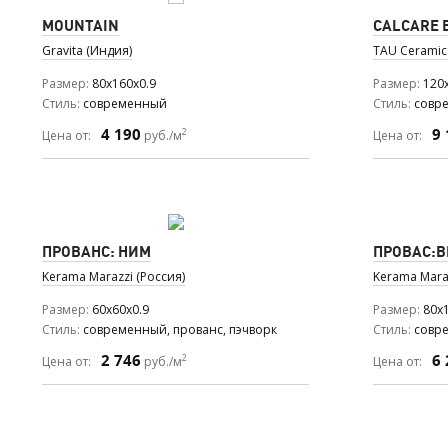
MOUNTAIN
CALCARE B
Gravita (Индия)
TAU Ceramic
Размер
80x160x0.9
Размер
120
Стиль
современный
Стиль
совр
4 190
9 
2
Цена от:
руб./м
Цена от:
ПРОВАНС: НИМ
ПРОВАС:
Kerama Marazzi (Россия)
Kerama Maraz
Размер
60x60x0.9
Размер
80x
Стиль
современный, прованс, пэчворк
Стиль
совр
2 746
6 
2
Цена от:
руб./м
Цена от: