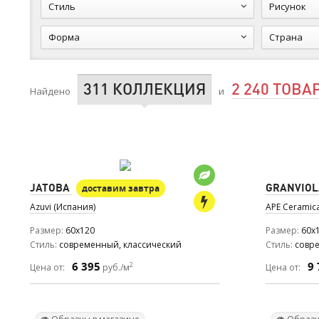
Стиль
Рисунок
Форма
Страна
311 КОЛЛЕКЦИЯ
2 240 ТОВА
Найдено
и
JATOBA
GRANVIOL
доставим завтра
Azuvi (Испания)
APE Ceramic
Размер
60x120
Размер
60x
Стиль
современный, классический
Стиль
совр
6 395
9 
2
Цена от:
руб./м
Цена от: