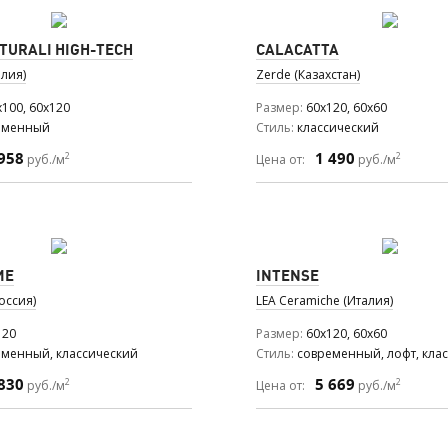
TURALI HIGH-TECH
CALACATTA
алия)
Zerde (Казахстан)
x100, 60x120
Размер
60x120, 60x60
еменный
Стиль
классический
958
1 490
2
2
руб./м
Цена от:
руб./м
ИЕ
INTENSE
оссия)
LEA Ceramiche (Италия)
120
Размер
60x120, 60x60
еменный, классический
Стиль
современный, лофт, кла
830
5 669
2
2
руб./м
Цена от:
руб./м