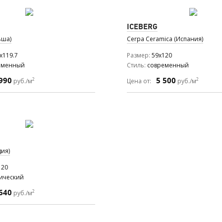
ICEBERG
ьша)
Cerpa Ceramica (Испания)
x119.7
Размер
59x120
еменный
Стиль
современный
990
5 500
2
2
руб./м
Цена от:
руб./м
дия)
120
сический
640
2
руб./м