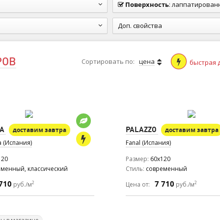
Поверхность
:
лаппатированная (п
Доп. свойства
РОВ
Сортировать по:
цена
быстрая 
A
PALAZZO
доставим завтра
доставим завтра
a (Испания)
Fanal (Испания)
120
Размер
60x120
еменный, классический
Стиль
современный
710
7 710
2
2
руб./м
Цена от:
руб./м