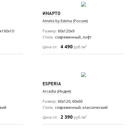
ИНАРТО
Ametis by Estima (Россия)
0x160x10
Размер
60x120x9
Стиль
современный, лофт
4 490
2
Цена от:
руб./м
ESPERIA
Arcadia (Индия)
Размер
60x120, 60x60
ский
Стиль
современный, классический
2 390
2
Цена от:
руб./м