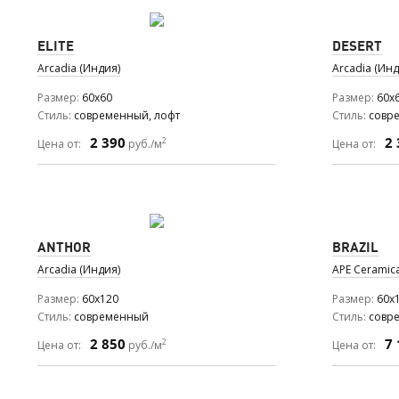
ELITE
DESERT
Arcadia (Индия)
Arcadia (Инд
Размер
60x60
Размер
60x
Стиль
современный, лофт
Стиль
совр
2 390
2 
2
Цена от:
руб./м
Цена от:
ANTHOR
BRAZIL
Arcadia (Индия)
APE Ceramic
Размер
60x120
Размер
60x
Стиль
современный
Стиль
совр
2 850
7 
2
Цена от:
руб./м
Цена от: