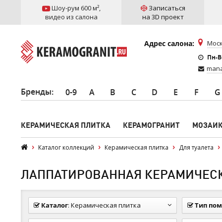
Шоу-рум 600 м²
,
Записаться
видео из салона
на 3D проект
Адрес салона:
Моск
Пн-Вс
mana
Бренды
:
0-9
A
B
C
D
E
F
G
КЕРАМИЧЕСКАЯ ПЛИТКА
КЕРАМОГРАНИТ
МОЗАИ
Каталог коллекций
Керамическая плитка
Для туалета
ЛАППАТИРОВАННАЯ КЕРАМИЧЕСК
Каталог
:
Керамическая плитка
Тип по