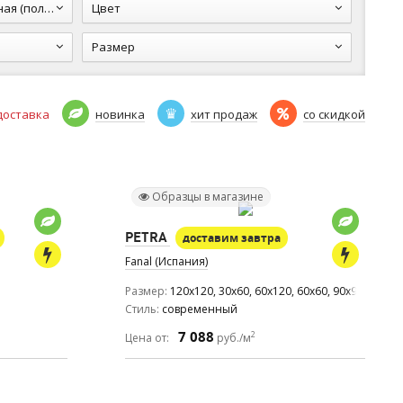
олуполир.)
Цвет
Размер
доставка
новинка
хит продаж
со скидкой
Образцы в магазине
PETRA
доставим завтра
Fanal (Испания)
Размер
120x120, 30x60, 60x120, 60x60, 90x90
Стиль
современный
7 088
2
Цена от:
руб./м